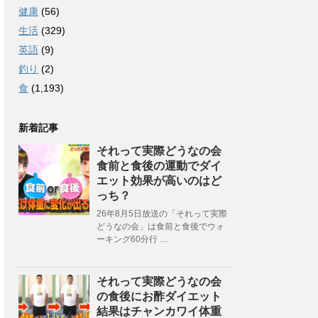
健康
(56)
生活
(329)
英語
(9)
釣り
(2)
食
(1,193)
新着記事
それって実際どうなの会
食前と食後の運動でダイ
エット効果が高いのはど
っち？
26年8月5日放送の「それって実際
どうなの会」は食前と食後でウォ
ーキング60分行 …
それって実際どうなの会
の食後にお酢ダイエット
結果はチャンカワイ体重