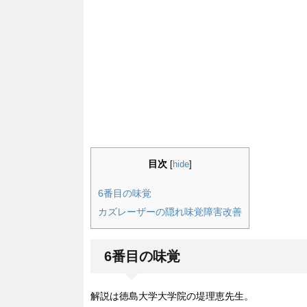
目次
[
hide
]
6番目の味覚
カズレーザーの隠れ味覚障害改善
6番目の味覚
解説は徳島大学大学院の堤理恵先生。