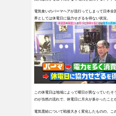
電気食いのパーマヘアが流行ってしまって日本全
界としては休電日に協力せざるを得ない状況。
この休電日は地域によって曜日が異なっていたそ
のが当然の流れで、休電日に月火が多かったことか
電気需給について戦後大きく変化したものの、こ