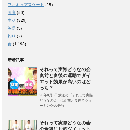
フィギュアスケート
(19)
健康
(56)
生活
(329)
英語
(9)
釣り
(2)
食
(1,193)
新着記事
それって実際どうなの会
食前と食後の運動でダイ
エット効果が高いのはど
っち？
26年8月5日放送の「それって実際
どうなの会」は食前と食後でウォ
ーキング60分行 …
それって実際どうなの会
の食後にお酢ダイエット