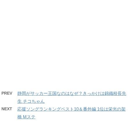
PREV
静岡がサッカー王国なのはなぜ？きっかけは錦織校長先
生 チコちゃん
NEXT
応援ソングランキングベスト10＆番外編 1位は栄光の架
橋 Mステ