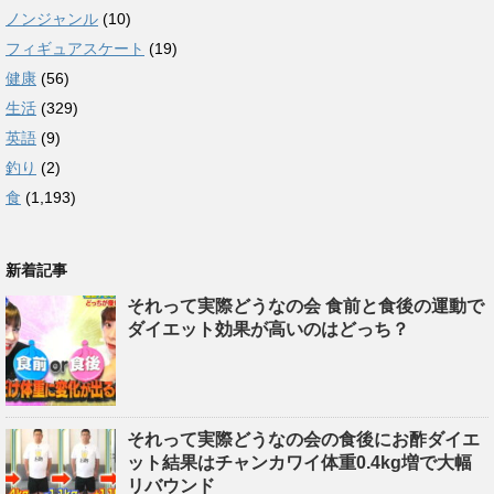
ノンジャンル
(10)
フィギュアスケート
(19)
健康
(56)
生活
(329)
英語
(9)
釣り
(2)
食
(1,193)
新着記事
それって実際どうなの会 食前と食後の運動で
ダイエット効果が高いのはどっち？
それって実際どうなの会の食後にお酢ダイエ
ット結果はチャンカワイ体重0.4kg増で大幅
リバウンド