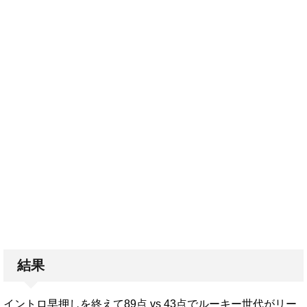
結果
イントロ早押しを終えて89点 vs 43点でルーキー世代がリー