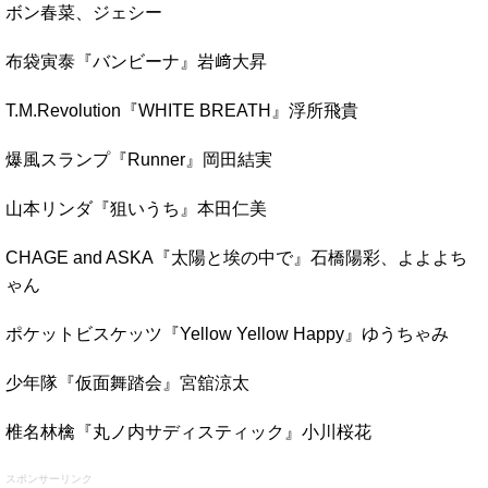
ボン春菜、ジェシー
布袋寅泰『バンビーナ』岩﨑大昇
T.M.Revolution『WHITE BREATH』浮所飛貴
爆風スランプ『Runner』岡田結実
山本リンダ『狙いうち』本田仁美
CHAGE and ASKA『太陽と埃の中で』石橋陽彩、よよよち
ゃん
ポケットビスケッツ『Yellow Yellow Happy』ゆうちゃみ
少年隊『仮面舞踏会』宮舘涼太
椎名林檎『丸ノ内サディスティック』小川桜花
スポンサーリンク