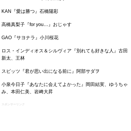
KAN『愛は勝つ』石橋陽彩
高橋真梨子『for you…』おじゃす
GAO『サヨナラ』小川桜花
ロス・インディオス＆シルヴィア『別れても好きな人』古田
新太、王林
スピッツ『君が思い出になる前に』阿部サダヲ
小泉今日子『あなたに会えてよかった』岡田結実、ゆうちゃ
み、本田仁美、岩﨑大昇
スポンサーリンク