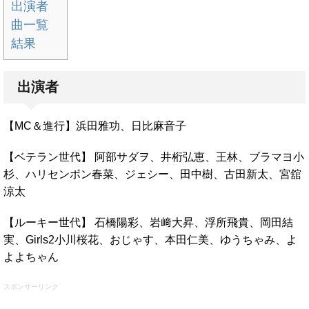
出演者
曲一覧
結果
出演者
【MC＆進行】浜田雅功、日比麻音子
【ベテラン世代】 阿部サダヲ、井桁弘恵、王林、ブラマヨ小
杉、ハリセンボン春菜、ジェシー、田中樹、古田新太、宮舘
涼太
【ルーキー世代】 石橋陽彩、岩﨑大昇、浮所飛貴、岡田結
実、Girls2小川桜花、おじゃす、本田仁美、ゆうちゃみ、よ
よよちゃん
スポンサーリンク