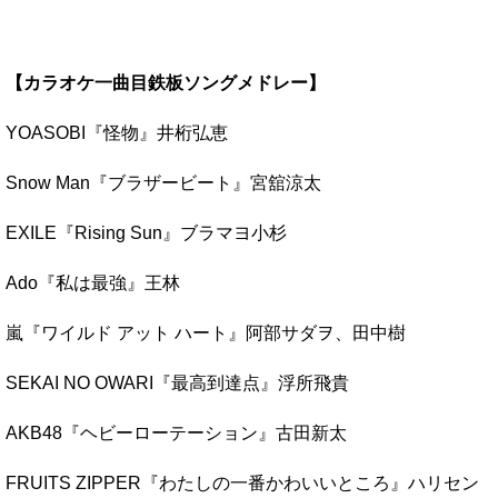
【カラオケ一曲目鉄板ソングメドレー】
YOASOBI『怪物』井桁弘恵
Snow Man『ブラザービート』宮舘涼太
EXILE『Rising Sun』ブラマヨ小杉
Ado『私は最強』王林
嵐『ワイルド アット ハート』阿部サダヲ、田中樹
SEKAI NO OWARI『最高到達点』浮所飛貴
AKB48『ヘビーローテーション』古田新太
FRUITS ZIPPER『わたしの一番かわいいところ』ハリセン