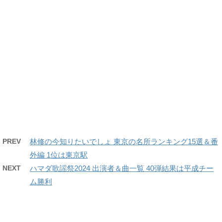
PREV
林修の今知りたいでしょ 東京の名所ランキング15選＆番
外編 1位は東京駅
NEXT
ハマダ歌謡祭2024 出演者＆曲一覧 40弾結果は平成チー
ム勝利