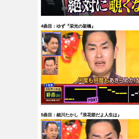
4曲目：ゆず『栄光の架橋』
5曲目：細川たかし『浪花節だよ人生は』