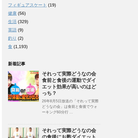
フィギュアスケート
(19)
健康
(56)
生活
(329)
英語
(9)
釣り
(2)
食
(1,193)
新着記事
それって実際どうなの会
食前と食後の運動でダイ
エット効果が高いのはど
っち？
26年8月5日放送の「それって実際
どうなの会」は食前と食後でウォ
ーキング60分行 …
それって実際どうなの会
の食後にお酢ダイエット