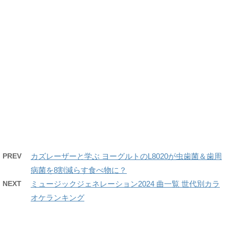
PREV
カズレーザーと学ぶ ヨーグルトのL8020が虫歯菌＆歯周
病菌を8割減らす食べ物に？
NEXT
ミュージックジェネレーション2024 曲一覧 世代別カラ
オケランキング