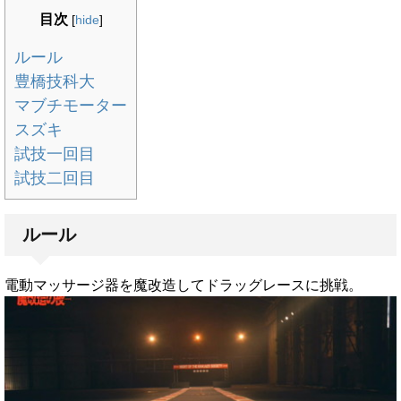
目次
[
hide
]
ルール
豊橋技科大
マブチモーター
スズキ
試技一回目
試技二回目
ルール
電動マッサージ器を魔改造してドラッグレースに挑戦。