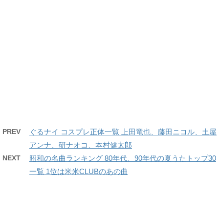
PREV
ぐるナイ コスプレ正体一覧 上田竜也、藤田ニコル、土屋
アンナ、研ナオコ、本村健太郎
NEXT
昭和の名曲ランキング 80年代、90年代の夏うたトップ30
一覧 1位は米米CLUBのあの曲