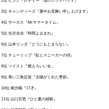
2位 ピンク・レディー『渚のシンドバッド』
3位 キャンディーズ『暑中お見舞い申し上げます』
4位 サーカス『Mr.サマータイム』
5位 矢沢永吉『時間よ止まれ』
6位 山本リンダ『どうにもとまらない』
7位 チューリップ『虹とスニーカーの頃』
8位 ツイスト『燃えろいい女』
9位 青い三角定規『太陽がくれた季節』
10位 南沙織『17才』
11位 山口百恵『ひと夏の経験』