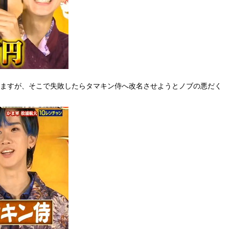
りますが、そこで失敗したらタマキン侍へ改名させようとノブの悪だく