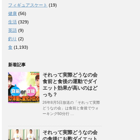
フィギュアスケート
(19)
健康
(56)
生活
(329)
英語
(9)
釣り
(2)
食
(1,193)
新着記事
それって実際どうなの会
食前と食後の運動でダイ
エット効果が高いのはど
っち？
26年8月5日放送の「それって実際
どうなの会」は食前と食後でウォ
ーキング60分行 …
それって実際どうなの会
の食後にお酢ダイエット