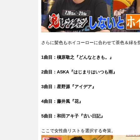
さらに髪色もホイコーローに合わせて茶色＆緑を
1曲目：槇原敬之『どんなときも。
』
2曲目：ASKA『はじまりはいつも雨』
3曲目：星野源『アイデア』
4曲目：藤井風『花』
5曲目：和田アキ子『古い日記』
ここで女性曲リストを選択する奇策。