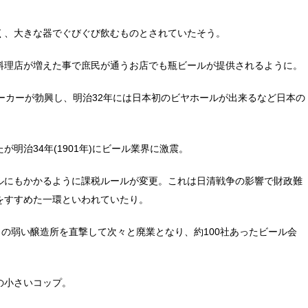
く、大きな器でぐびぐび飲むものとされていたそう。
料理店が増えた事で庶民が通うお店でも瓶ビールが提供されるように。
ーカーが勃興し、明治32年には日本初のビヤホールが出来るなど日本の
明治34年(1901年)にビール業界に激震。
ルにもかかるように課税ルールが変更。これは日清戦争の影響で財政難
をすすめた一環といわれていたり。
力の弱い醸造所を直撃して次々と廃業となり、約100社あったビール会
の小さいコップ。