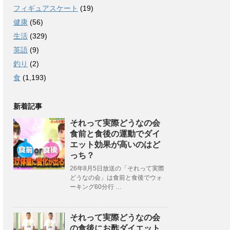
フィギュアスケート
(19)
健康
(56)
生活
(329)
英語
(9)
釣り
(2)
食
(1,193)
新着記事
それって実際どうなの会
食前と食後の運動でダイ
エット効果が高いのはど
っち？
26年8月5日放送の「それって実際
どうなの会」は食前と食後でウォ
ーキング60分行 …
それって実際どうなの会
の食後にお酢ダイエット