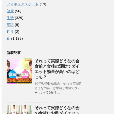
フィギュアスケート
(19)
健康
(56)
生活
(329)
英語
(9)
釣り
(2)
食
(1,193)
新着記事
それって実際どうなの会
食前と食後の運動でダイ
エット効果が高いのはど
っち？
26年8月5日放送の「それって実際
どうなの会」は食前と食後でウォ
ーキング60分行 …
それって実際どうなの会
の食後にお酢ダイエット