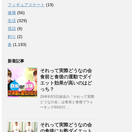
フィギュアスケート
(19)
健康
(56)
生活
(329)
英語
(9)
釣り
(2)
食
(1,193)
新着記事
それって実際どうなの会
食前と食後の運動でダイ
エット効果が高いのはど
っち？
26年8月5日放送の「それって実際
どうなの会」は食前と食後でウォ
ーキング60分行 …
それって実際どうなの会
の食後にお酢ダイエット