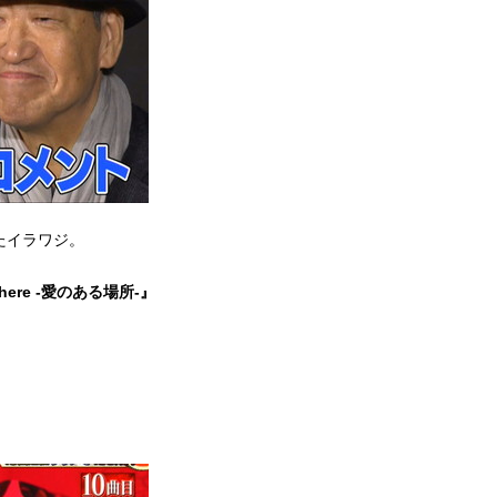
たイラワジ。
ve there -愛のある場所-』