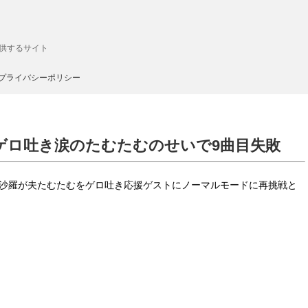
供するサイト
プライバシーポリシー
 ゲロ吐き涙のたむたむのせいで9曲目失敗
では沙羅が夫たむたむをゲロ吐き応援ゲストにノーマルモードに再挑戦と