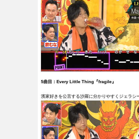
5曲目：Every Little Thing『fragile』
濱家好きを公言する沙羅に分かりやすくジェラシ