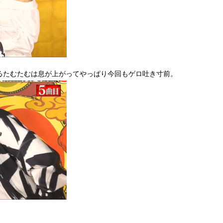
るたむたむは息が上がってやっぱり今回もゲロ吐き寸前。