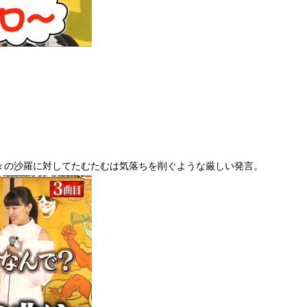
々の沙羅に対してたむたむは気落ちを削ぐような厳しい発言。