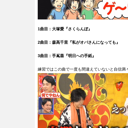
1曲目：大塚愛『さくらんぼ
』
2曲目：森高千里『私がオバさんになっても』
3曲目：手嶌葵『明日への手紙』
練習ではこの曲で一度も間違えていないと自信満