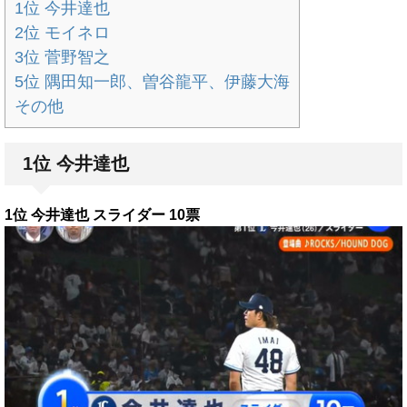
1位 今井達也
2位 モイネロ
3位 菅野智之
5位 隅田知一郎、曽谷龍平、伊藤大海
その他
1位 今井達也
1位 今井達也 スライダー 10票