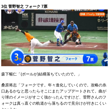
3位 菅野智之 フォーク 7票
森下暢仁「(ボールが)結構落ちていたので。」
桑原将志「フォークです。年々進化していくので。攻略の糸
口あるかなと思ったらそこにまたアップデートされて。曲が
り球のイメージがすごく強かったんですけど、菅野さんのフ
ォークは真っ直ぐの軌道から落ちるので見分けが付きにくい