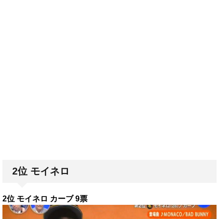
2位 モイネロ
2位 モイネロ カーブ 9票