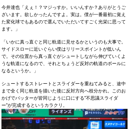
今井達也「えぇ！？マジっすか。いいんすか？ありがとうご
ざいます。欲しかったんですよ。実は。僕が一番最初に覚え
た変化球でもあるので選んでいただいてすごく光栄に思って
ます。」
「いかに真っ直ぐと同じ軌道に見せるかというのも大事で。
サイドスローに近いぐらい僕はリリースポイントが低いん
で。その位置から真っ直ぐがシュートしながら伸びていくよ
うな軌道になるので、それとちょうど反対の軌道のボールに
なるというか。」
シュートするストレートとスライダーを重ねてみると、途中
まで全く同じ軌道を描いた後に反対方向へ枝分かれ。このお
かげでバッターが皆同じように口にする”不思議スライダ
ー”が完成するというカラクリ。