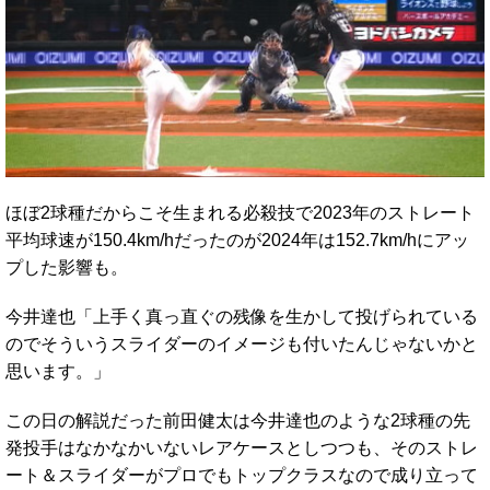
ほぼ2球種だからこそ生まれる必殺技で2023年のストレート
平均球速が150.4km/hだったのが2024年は152.7km/hにアッ
プした影響も。
今井達也「上手く真っ直ぐの残像を生かして投げられている
のでそういうスライダーのイメージも付いたんじゃないかと
思います。」
この日の解説だった前田健太は今井達也のような2球種の先
発投手はなかなかいないレアケースとしつつも、そのストレ
ート＆スライダーがプロでもトップクラスなので成り立って