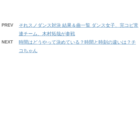
PREV
それスノダンス対決 結果＆曲一覧 ダンス女子、完コピ常
連チーム、木村拓哉が参戦
NEXT
時間はどうやって決めている？時間と時刻の違いは？チ
コちゃん