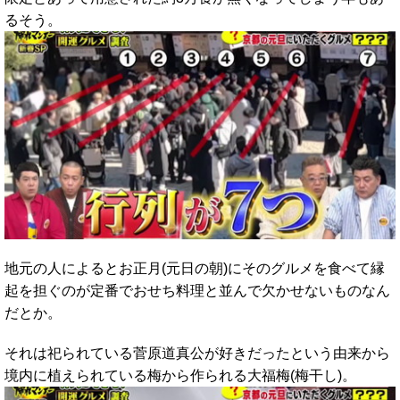
るそう。
地元の人によるとお正月(元日の朝)にそのグルメを食べて縁
起を担ぐのが定番でおせち料理と並んで欠かせないものなん
だとか。
それは祀られている菅原道真公が好きだったという由来から
境内に植えられている梅から作られる大福梅(梅干し)。