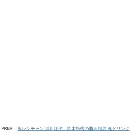
PREV
鬼レンチャン 浦川翔平、鈴木昂秀の曲＆結果 魂ドリンク