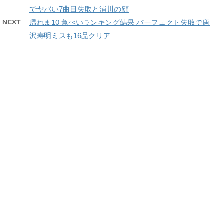
でヤバい7曲目失敗と浦川の顔
NEXT
帰れま10 魚べいランキング結果 パーフェクト失敗で唐
沢寿明ミスも16品クリア