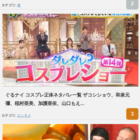
カテゴリ:
食
ぐるナイ コスプレ正体ネタバレ一覧 ザコシショウ、和泉元
彌、稲村亜美、加護亜依、山口もえ...
カテゴリ:
エンタメ