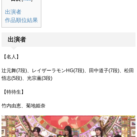
出演者
作品順位結果
出演者
【名人】
辻元舞(7段)、レイザーラモンHG(7段)、田中道子(7段)、松田
悟志(5段)、光宗薫(3段)
【特待生】
竹内由恵、菊地姫奈