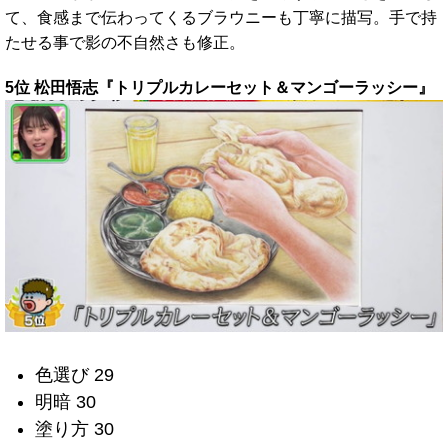
て、食感まで伝わってくるブラウニーも丁寧に描写。手で持
たせる事で影の不自然さも修正。
5位 松田悟志『トリプルカレーセット＆マンゴーラッシー』
色選び 29
明暗 30
塗り方 30