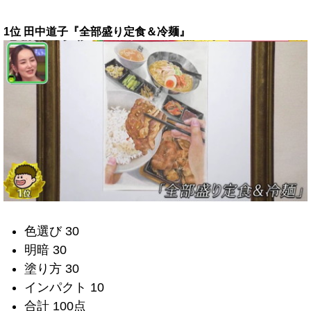
1位 田中道子『全部盛り定食＆冷麺』
色選び 30
明暗 30
塗り方 30
インパクト 10
合計 100点