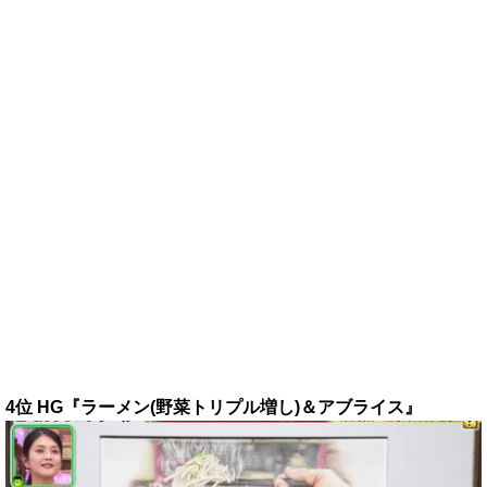
4位 HG『ラーメン(野菜トリプル増し)＆アブライス』