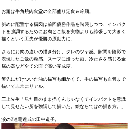
お題は牛角焼肉食堂の全部盛り定食＆冷麺。
斜めに配置する構図は前回優勝作品を踏襲しつつ、インパク
トを強調するためにお肉とご飯を実物よりも誇張して大きく
描くという工夫が優勝の原動力に。
さらにお肉の違いの描き分け、タレのツヤ感、隙間を陰影で
表現したご飯の粒感、スープに浸った麺、冷たさを感じる金
属の器など全ての面で高い完成度。
箸先にだけついた油の描写も細かくて、手の描写も血管まで
描いて非常にリアル。
三上先生「見た目のまま描くんじゃなくてインパクトを意識
して見せたい所を強調して描いた。絵ならではの描き方。」
涙の2連覇達成の田中道子。