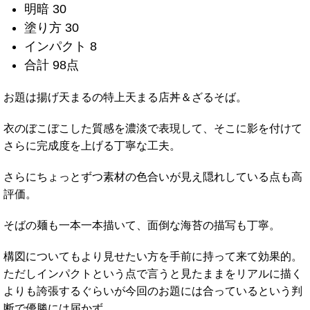
明暗 30
塗り方 30
インパクト 8
合計 98点
お題は揚げ天まるの特上天まる店丼＆ざるそば。
衣のぼこぼこした質感を濃淡で表現して、そこに影を付けて
さらに完成度を上げる丁寧な工夫。
さらにちょっとずつ素材の色合いが見え隠れしている点も高
評価。
そばの麺も一本一本描いて、面倒な海苔の描写も丁寧。
構図についてもより見せたい方を手前に持って来て効果的。
ただしインパクトという点で言うと見たままをリアルに描く
よりも誇張するぐらいが今回のお題には合っているという判
断で優勝には届かず。