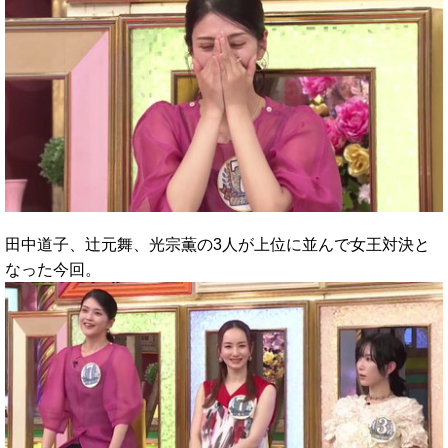
田中道子、辻元舞、光宗薫の3人が上位に並んで女王対決と
なった今回。