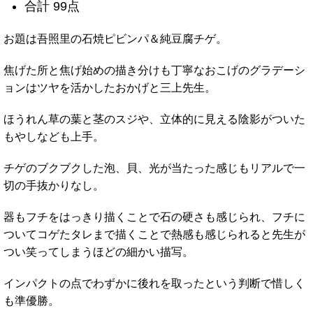
合計 99点
お題は吾照里の石焼ピビンパ＆純豆腐チゲ。
焦げた所と焦げ始めの描き分けも丁寧なおこげのグラデーシ
ョンはツヤを活かしたおかげと三上先生。
ほうれん草の葉と茎のスジや、立体的に見える陰影がついた
もやしなども上手。
チゲのブクブクした泡、貝、光が当たった感じもリアルで一
切の手抜かりなし。
器もフチをはっきり描くことで石の硬さも感じられ、フチに
ついてコゲたタレまで描くことで熱感も感じられると先生が
つい笑ってしまうほどの細かい描写。
インパクトの点でわずかに後れを取ったという判断で惜しく
も準優勝。