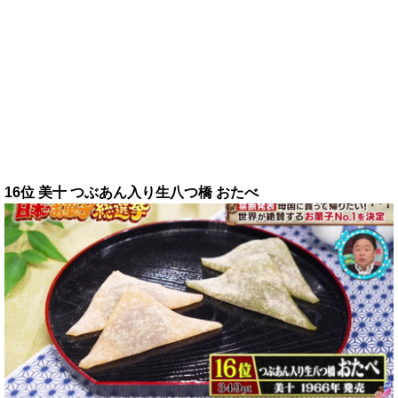
16位 美十 つぶあん入り生八つ橋 おたべ