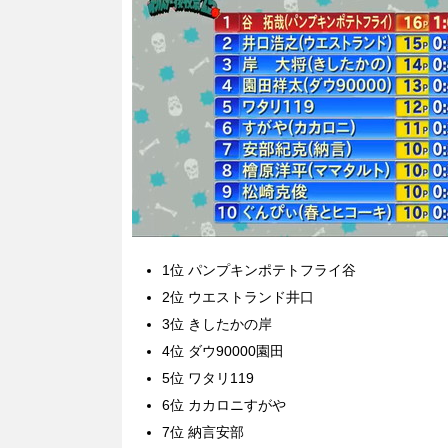
1位 パンプキンポテトフライ谷
2位 ウエストランド井口
3位 きしたかの岸
4位 ダウ90000園田
5位 ワタリ119
6位 カカロニすがや
7位 納言安部