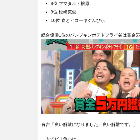
8位 ママタルト檜原
9位 松崎克俊
10位 春とヒコーキぐんぴぃ
総合優勝1位のパンプキンポテトフライ谷は賞金5
有吉「良い解散になりました。良い解散です。」
一方でビリ争いは、