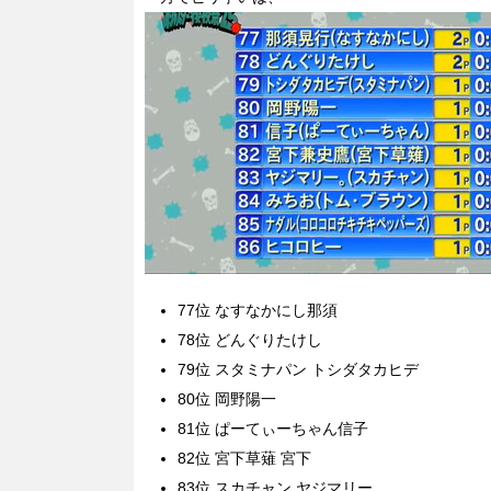
77位 なすなかにし那須
78位 どんぐりたけし
79位 スタミナパン トシダタカヒデ
80位 岡野陽一
81位 ぱーてぃーちゃん信子
82位 宮下草薙 宮下
83位 スカチャン ヤジマリー。