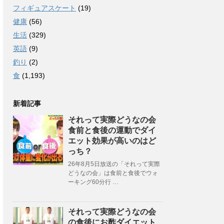
フィギュアスケート
(19)
健康
(56)
生活
(329)
英語
(9)
釣り
(2)
食
(1,193)
新着記事
それって実際どうなの会
食前と食後の運動でダイ
エット効果が高いのはど
っち？
26年8月5日放送の「それって実際
どうなの会」は食前と食後でウォ
ーキング60分行 …
それって実際どうなの会
の食後にお酢ダイエット