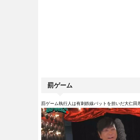
罰ゲーム
罰ゲーム執行人は有刺鉄線バットを担いだ大仁田