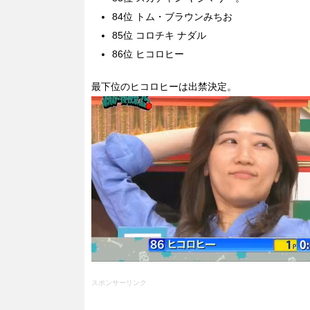
84位 トム・ブラウンみちお
85位 コロチキ ナダル
86位 ヒコロヒー
最下位のヒコロヒーは出禁決定。
スポンサーリンク