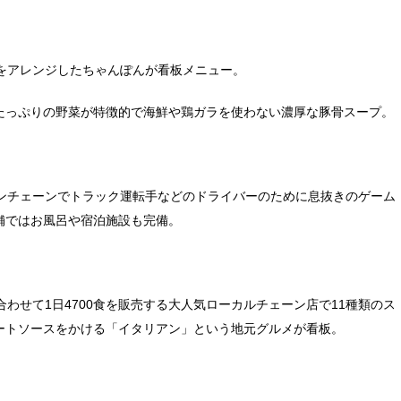
をアレンジしたちゃんぽんが看板メニュー。
たっぷりの野菜が特徴的で海鮮や鶏ガラを使わない濃厚な豚骨スープ。
メンチェーンでトラック運転手などのドライバーのために息抜きのゲーム
舗ではお風呂や宿泊施設も完備。
わせて1日4700食を販売する大人気ローカルチェーン店で11種類のス
ートソースをかける「イタリアン」という地元グルメが看板。