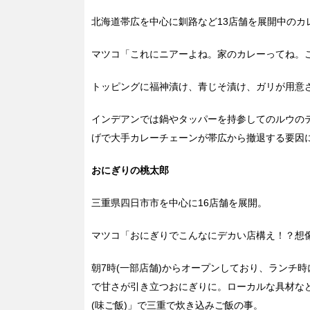
北海道帯広を中心に釧路など13店舗を展開中のカ
マツコ「これにニアーよね。家のカレーってね。
トッピングに福神漬け、青じそ漬け、ガリが用意
インデアンでは鍋やタッパーを持参してのルウの
げで大手カレーチェーンが帯広から撤退する要因
おにぎりの桃太郎
三重県四日市市を中心に16店舗を展開。
マツコ「おにぎりでこんなにデカい店構え！？想
朝7時(一部店舗)からオープンしており、ランチ
で甘さが引き立つおにぎりに。ローカルな具材な
(味ご飯)」で三重で炊き込みご飯の事。