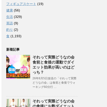
フィギュアスケート
(19)
健康
(56)
生活
(329)
英語
(9)
釣り
(2)
食
(1,193)
新着記事
それって実際どうなの会
食前と食後の運動でダイ
エット効果が高いのはど
っち？
26年8月5日放送の「それって実際
どうなの会」は食前と食後でウォ
ーキング60分行 …
それって実際どうなの会
の食後にお酢ダイエット