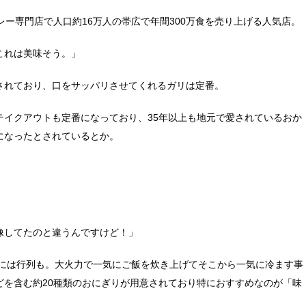
レー専門店で人口約16万人の帯広で年間300万食を売り上げる人気店。
これは美味そう。」
されており、口をサッパリさせてくれるガリは定番。
テイクアウトも定番になっており、35年以上も地元で愛されているおか
になったとされているとか。
像してたのと違うんですけど！」
時には行列も。大火力で一気にご飯を炊き上げてそこから一気に冷ます事
どを含む約20種類のおにぎりが用意されており特におすすめなのが「味