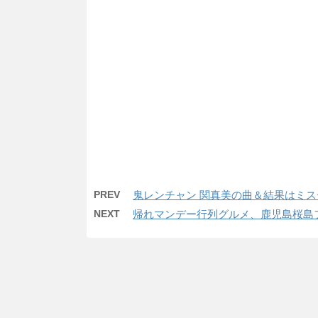
PREV
鬼レンチャン 関真美の曲＆結果はミス
NEXT
帰れマンデー行列グルメ、鹿児島桜島