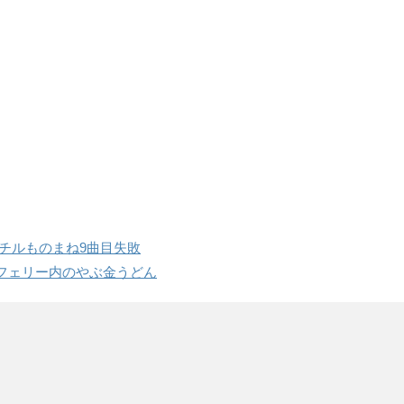
チルものまね9曲目失敗
フェリー内のやぶ金うどん