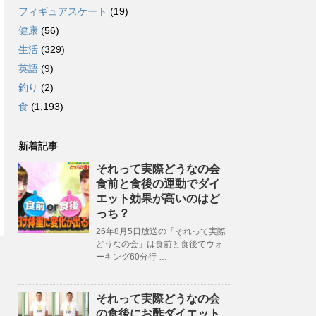
フィギュアスケート
(19)
健康
(56)
生活
(329)
英語
(9)
釣り
(2)
食
(1,193)
新着記事
それって実際どうなの会
食前と食後の運動でダイ
エット効果が高いのはど
っち？
26年8月5日放送の「それって実際
どうなの会」は食前と食後でウォ
ーキング60分行 …
それって実際どうなの会
の食後にお酢ダイエット