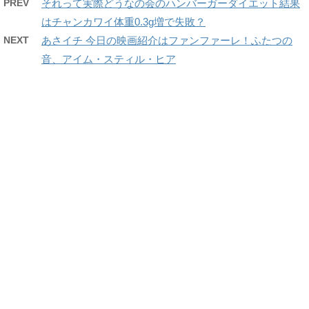
PREV
それって実際どうなの会のハンバーガーダイエット結果
はチャンカワイ体重0.3g増で失敗？
NEXT
あさイチ 今日の映画紹介はファンファーレ！ふたつの
音、アイム・スティル・ヒア