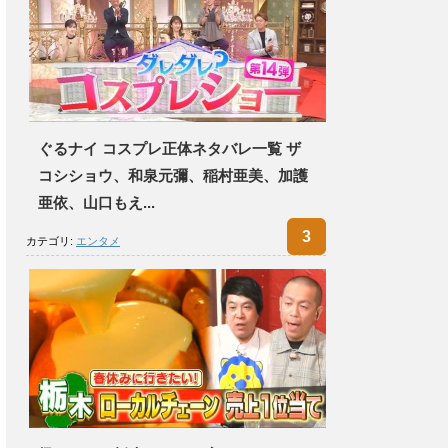
ぐるナイ コスプレ正体ネタバレ一覧 ザ
コシショウ、和泉元彌、稲村亜美、加護
亜依、山口もえ...
カテゴリ:
エンタメ