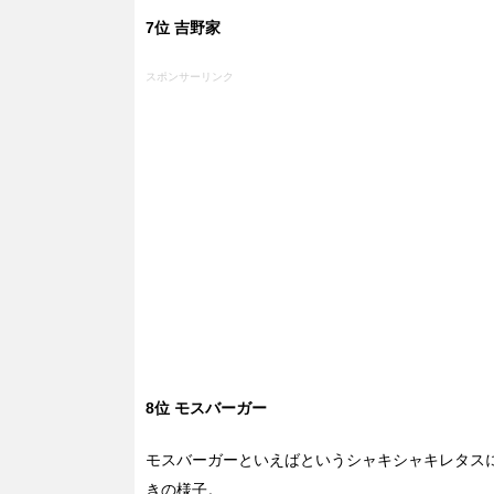
7位 吉野家
スポンサーリンク
8位 モスバーガー
モスバーガーといえばというシャキシャキレタス
きの様子。