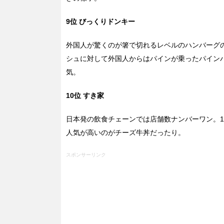
9位 びっくりドンキー
外国人が驚くのが箸で切れるレベルのハンバーグ
シュに対して外国人からはパインが乗ったパイン
気。
10位 すき家
日本発の飲食チェーンでは店舗数ナンバーワン。1
人気が高いのがチーズ牛丼だったり。
スポンサーリンク