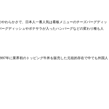
のやわらかさで、日本人一番人気は看板メニューのチーズバーグディッ
バーグディッシュやポテサラが入ったハンバーグなどの変わり種も人
997年に業界初のトッピング牛丼を販売した元祖的存在で中でも外国人