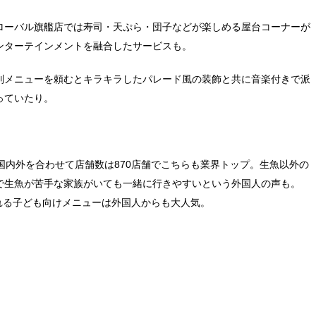
ローバル旗艦店では寿司・天ぷら・団子などが楽しめる屋台コーナーが
ンターテインメントを融合したサービスも。
別メニューを頼むとキラキラしたパレード風の装飾と共に音楽付きで派
っていたり。
国内外を合わせて店舗数は870店舗でこちらも業界トップ。生魚以外の
で生魚が苦手な家族がいても一緒に行きやすいという外国人の声も。
作れる子ども向けメニューは外国人からも大人気。