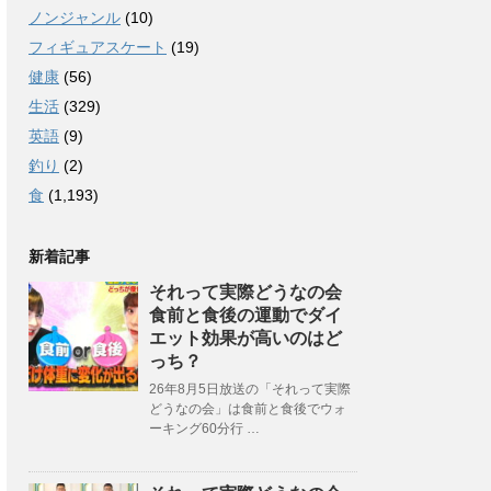
ノンジャンル
(10)
フィギュアスケート
(19)
健康
(56)
生活
(329)
英語
(9)
釣り
(2)
食
(1,193)
新着記事
それって実際どうなの会
食前と食後の運動でダイ
エット効果が高いのはど
っち？
26年8月5日放送の「それって実際
どうなの会」は食前と食後でウォ
ーキング60分行 …