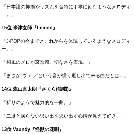
「日本語の抑揚やリズムを音符に丁寧に刻むようなメロディ
ー。」
15位 米津玄師『Lemon』
「J-POPの今までとこれからを体現しているようなメロディ
ー。」
「和風のメロが哀愁感、切なさを表現。」
「まさか”ウェッ”という音が繰り返し出て来る曲だとは…」
14位 森山直太朗『さくら(独唱)』
「祈りのようで魅力的な一曲。」
「二度と戻らない思い出を思い出す心情が見えて好き。」
13位 Vaundy『怪獣の花唄』