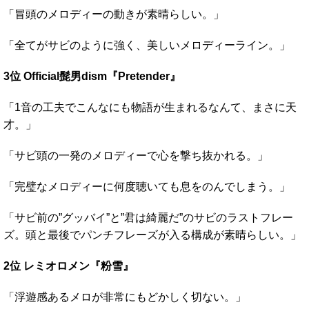
「冒頭のメロディーの動きが素晴らしい。」
「全てがサビのように強く、美しいメロディーライン。」
3位 Official髭男dism『Pretender』
「1音の工夫でこんなにも物語が生まれるなんて、まさに天
才。」
「サビ頭の一発のメロディーで心を撃ち抜かれる。」
「完璧なメロディーに何度聴いても息をのんでしまう。」
「サビ前の”グッバイ”と”君は綺麗だ”のサビのラストフレー
ズ。頭と最後でパンチフレーズが入る構成が素晴らしい。」
2位 レミオロメン『粉雪』
「浮遊感あるメロが非常にもどかしく切ない。」