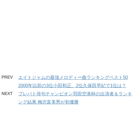
PREV
エイトジャムの最強メロディー曲ランキングベスト50
2000年以前の3位小田和正、2位久保田早紀で1位は？
NEXT
プレバト俳句チャンピオン羽田空港杯の出演者＆ランキ
ング結果 梅沢富美男が初優勝