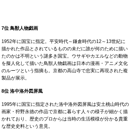
7位 鳥獣人物戯画
1952年に国宝に指定。平安時代～鎌倉時代の12～13世紀に
描かれた作品とされているものの未だに誰が何のために描い
たのかは不明という謎多き国宝。ウサギやカエルなどの動物
を擬人化して描いた鳥獣人物戯画は日本の漫画・アニメ文化
のルーツという指摘も。京都の高山寺で忠実に再現された複
製品が展示。
8位 洛中洛外図屏風
1995年に国宝に指定された洛中洛外図屏風は安土桃山時代の
画家・狩野永徳の作品で京都に暮らす人々の様子が細かく描
かれており、歴史のプロからは当時の生活模様が分かる貴重
な歴史史料という意見。