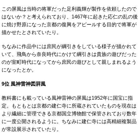
この屏風は当時の将軍だった足利義輝が製作を依頼したので
はないか？と考えられており、1467年に起きた応仁の乱の後
に焼け野原になった京都の復興をアピールする目的で将軍が
描かせたとされていたり。
ちなみに作品中には庶民が綱引きをしている様子が描かれて
いて、飛鳥から奈良時代にかけて綱引きは貴族の遊びだった
のが室町時代になってから庶民の遊びとして親しまれるよう
になったとか。
9位 風神雷神図屛風
教科書にも載っている風神雷神の屏風は1952年に国宝に指
定。もともとは京都の建仁寺に所蔵されていたものを現在は
より繊細に管理できる京都国立博物館で保管されており数年
に一度公開されるように。ちなみに建仁寺には高精細複製品
が常設展示されていたり。