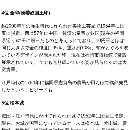
4位 金印(漢委奴国王印)
約2000年前の弥生時代に作られた美術工芸品で1954年に国
宝に指定。西暦57年に中国・後漢の皇帝が奴国(現在の福岡
県辺り)の王に贈ったものと考えられており、10円玉とほぼ
同じ大きさで金の純度は95％、重さ約108g、蛇がとぐろを巻
いているデザインが施された印。現在は福岡市博物館で常設
展示されていて、今でも光り輝いている姿が見られるのは大
変貴重。
江戸時代の1784年に福岡県志賀島の農民が田んぼで偶然発見
したというエピソードも。
5位 松本城
戦国～江戸時代にかけて作られた城で1952年に国宝に指定。
現在、お城が国宝になっているケースは松本城、犬山城、彦