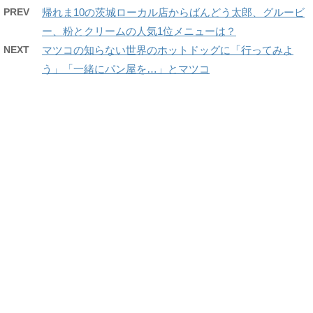
PREV
帰れま10の茨城ローカル店からばんどう太郎、グルービ
ー、粉とクリームの人気1位メニューは？
NEXT
マツコの知らない世界のホットドッグに「行ってみよ
う」「一緒にパン屋を…」とマツコ