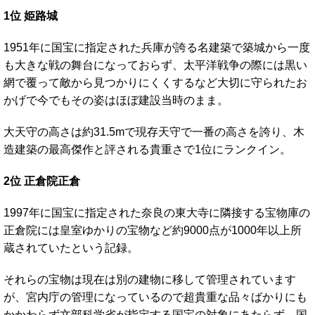
1位 姫路城
1951年に国宝に指定された兵庫が誇る名建築で築城から一度
も大きな戦の舞台になっておらず、太平洋戦争の際には黒い
網で覆って敵から見つかりにくくするなど大切に守られたお
かげで今でもその姿はほぼ建設当時のまま。
大天守の高さは約31.5mで現存天守で一番の高さを誇り、木
造建築の最高傑作と評される貴重さで1位にランクイン。
2位 正倉院正倉
1997年に国宝に指定された奈良の東大寺に隣接する宝物庫の
正倉院には皇室ゆかりの宝物など約9000点が1000年以上所
蔵されていたという記録。
それらの宝物は現在は別の建物に移して管理されています
が、宮内庁の管理になっているので超貴重な品々ばかりにも
かかわらず文部科学省が指定する国宝の対象にあたらず、国