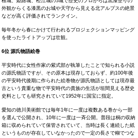
根城、姫路城、松江城の5城で歴史のプロからは黒漆塗りの
外観からくる漆黒のお城や天守から見える北アルプスの絶景
などが高く評価されてランクイン。
毎年冬から春にかけて行われるプロジェクションマッピング
を使ったライトアップは壮観。
6位 源氏物語絵巻
平安時代に女性作家の紫式部が執筆したことで知られる小説
の源氏物語ですが、その原本は現存しておらず、約100年後
の平安時代後期に作られた絵巻物が源氏物語としては現存最
古という貴重な物で平安時代の貴族の生活が垣間見える歴史
史料としても研究されていて1952年に国宝に指定。
愛知の徳川美術館では毎年1年に一度は複数ある巻から一部
を選んで公開され、10年に一度は一斉公開。普段は桐の収納
箱に収められていて保管されていて、当時は長く連続した紙
というものが存在していなかったので一定の長さで糊でつな