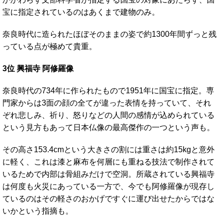
宝に指定されているのはあくまで建物のみ。
奈良時代に造られたほぼそのままの姿で約1300年間ずっと残
っている点が極めて貴重。
3位 興福寺 阿修羅像
奈良時代の734年に作られたもので1951年に国宝に指定。専
門家からは3面の顔の全てが違った表情を持っていて、それ
ぞれ悲しみ、祈り、怒りなどの人間の感情が込められている
という見方もあって日本仏像の最高傑作の一つという声も。
その高さ153.4cmという大きさの割には重さは約15kgと意外
に軽く、これは漆と麻布を何層にも重ねる技法で制作されて
いるためで内部は骨組みだけで空洞。所蔵されている興福寺
は何度も火災にあっている一方で、今でも阿修羅像が現存し
ているのはその軽さのおかげですぐに運び出せたからではな
いかという指摘も。