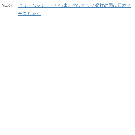
NEXT
クリームシチューが出来たのはなぜ？発祥の国は日本？
チコちゃん