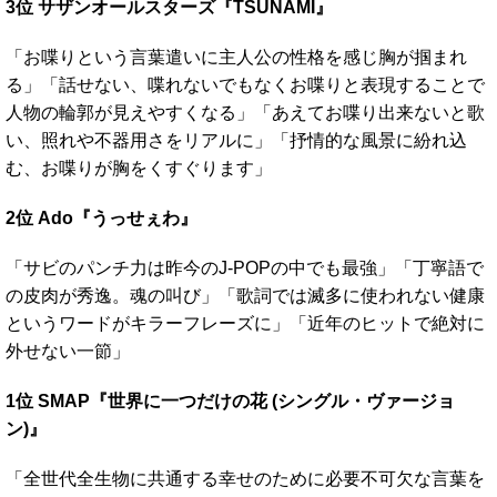
3位 サザンオールスターズ『TSUNAMI』
「お喋りという言葉遣いに主人公の性格を感じ胸が掴まれ
る」「話せない、喋れないでもなくお喋りと表現することで
人物の輪郭が見えやすくなる」「あえてお喋り出来ないと歌
い、照れや不器用さをリアルに」「抒情的な風景に紛れ込
む、お喋りが胸をくすぐります」
2位 Ado『うっせぇわ』
「サビのパンチ力は昨今のJ-POPの中でも最強」「丁寧語で
の皮肉が秀逸。魂の叫び」「歌詞では滅多に使われない健康
というワードがキラーフレーズに」「近年のヒットで絶対に
外せない一節」
1位 SMAP『世界に一つだけの花 (シングル・ヴァージョ
ン)』
「全世代全生物に共通する幸せのために必要不可欠な言葉を