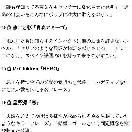
「誰もが知ってる言葉をキャッチーに変化させた発明」「運
命の出会いをこんなにポップに壮大に歌えるのか…」
18位 修二と彰『青春アミーゴ』
「地元じゃ負け知らずのインパクトは他の追随を許さないレ
ベル」「セリフのような歌詞が物語を感じさせる」「アミー
ゴにかけ、スペイン語圏のSIを持って来るのがすごい」
17位 Mr.Children『HERO』
「息子を持つ全ての父親の気持ちを代弁」「ネガティブな中
にも強い愛を伝える名フレーズ」
16位 星野源『恋』
「夫婦を超えてゆけは多様性が求められる今を見越していた
ようなキラーフレーズ」「結婚＝ゴールという固定概念を飛
び超えた歌詞」