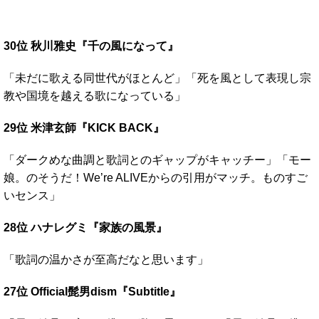
30位 秋川雅史『千の風になって』
「未だに歌える同世代がほとんど」「死を風として表現し宗
教や国境を越える歌になっている」
29位 米津玄師『KICK BACK』
「ダークめな曲調と歌詞とのギャップがキャッチー」「モー
娘。のそうだ！We’re ALIVEからの引用がマッチ。ものすご
いセンス」
28位 ハナレグミ『家族の風景』
「歌詞の温かさが至高だなと思います」
27位 Official髭男dism『Subtitle』