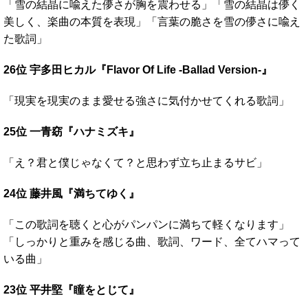
「雪の結晶に喩えた儚さが胸を震わせる」「雪の結晶は儚く
美しく、楽曲の本質を表現」「言葉の脆さを雪の儚さに喩え
た歌詞」
26位 宇多田ヒカル『Flavor Of Life -Ballad Version-』
「現実を現実のまま愛せる強さに気付かせてくれる歌詞」
25位 一青窈『ハナミズキ』
「え？君と僕じゃなくて？と思わず立ち止まるサビ」
24位 藤井風『満ちてゆく』
「この歌詞を聴くと心がパンパンに満ちて軽くなります」
「しっかりと重みを感じる曲、歌詞、ワード、全てハマって
いる曲」
23位 平井堅『瞳をとじて』