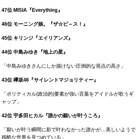
47位 MISIA『Everything』
46位 モーニング娘。『ザ☆ピ～ス！』
45位 キリンジ『エイリアンズ』
44位 中島みゆき『地上の星』
「中島みゆきさんにしか描けない圧倒的な視点の高さ」
43位 欅坂46『サイレントマジョリティー』
「ポリティカル(政治的)要素が強い言葉をアイドルが歌うギ
ャップ」
42位 宇多田ヒカル『誰かの願いが叶うころ』
「願いが叶う瞬間に影で叶わなかった誰かが…美しいようで
残酷な世界を見つめている」