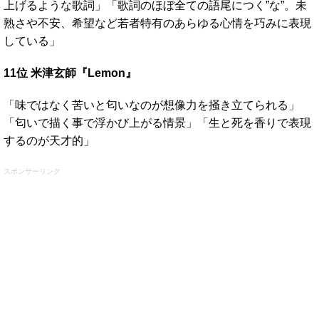
上げるような歌詞」「歌詞のほぼ全ての語尾につく”な”。未
熟さや不安、希望など若者特有のあらゆる心情を巧みに表現
している」
11位 米津玄師『Lemon』
「味ではなく苦いと匂いなのが想像力を掻き立てられる」
「匂いで描く事で浮かび上がる情景」「生と死を香りで表現
するのが天才的」
スポンサーリンク