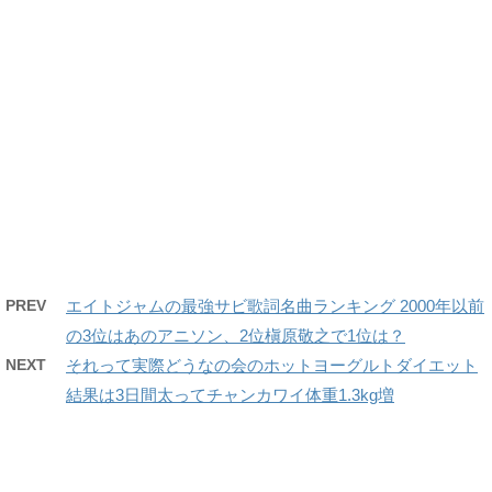
PREV
エイトジャムの最強サビ歌詞名曲ランキング 2000年以前
の3位はあのアニソン、2位槇原敬之で1位は？
NEXT
それって実際どうなの会のホットヨーグルトダイエット
結果は3日間太ってチャンカワイ体重1.3kg増