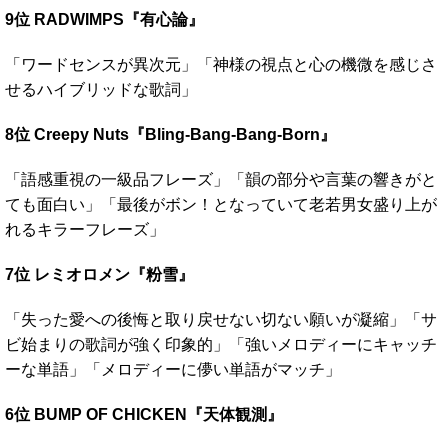
9位 RADWIMPS『有心論』
「ワードセンスが異次元」「神様の視点と心の機微を感じさ
せるハイブリッドな歌詞」
8位 Creepy Nuts『Bling-Bang-Bang-Born』
「語感重視の一級品フレーズ」「韻の部分や言葉の響きがと
ても面白い」「最後がボン！となっていて老若男女盛り上が
れるキラーフレーズ」
7位 レミオロメン『粉雪』
「失った愛への後悔と取り戻せない切ない願いが凝縮」「サ
ビ始まりの歌詞が強く印象的」「強いメロディーにキャッチ
ーな単語」「メロディーに儚い単語がマッチ」
6位 BUMP OF CHICKEN『天体観測』