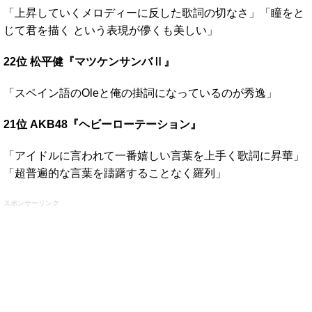
「上昇していくメロディーに反した歌詞の切なさ」「瞳をと
じて君を描く という表現が儚くも美しい」
22位 松平健『マツケンサンバⅡ』
「スペイン語のOleと俺の掛詞になっているのが秀逸」
21位 AKB48『ヘビーローテーション』
「アイドルに言われて一番嬉しい言葉を上手く歌詞に昇華」
「超普遍的な言葉を躊躇することなく羅列」
スポンサーリンク