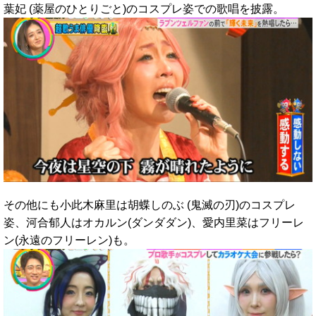
葉妃 (薬屋のひとりごと)のコスプレ姿での歌唱を披露。
その他にも小此木麻里は胡蝶しのぶ (鬼滅の刃)のコスプレ
姿、河合郁人はオカルン(ダンダダン)、愛内里菜はフリーレ
ン(永遠のフリーレン)も。