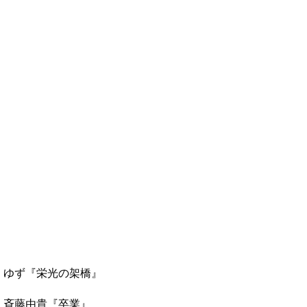
ゆず『栄光の架橋』
斉藤由貴『卒業』