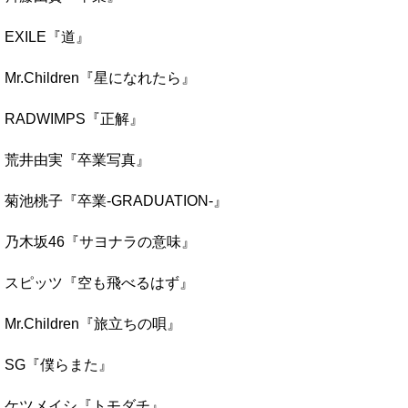
EXILE『道』
Mr.Children『星になれたら』
RADWIMPS『正解』
荒井由実『卒業写真』
菊池桃子『卒業-GRADUATION-』
乃木坂46『サヨナラの意味』
スピッツ『空も飛べるはず』
Mr.Children『旅立ちの唄』
SG『僕らまた』
ケツメイシ『トモダチ』