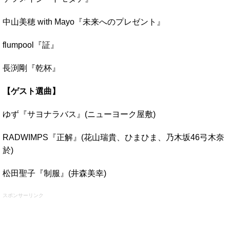
中山美穂 with Mayo『未来へのプレゼント』
flumpool『証』
長渕剛『乾杯』
【ゲスト選曲】
ゆず『サヨナラバス』(ニューヨーク屋敷)
RADWIMPS『正解』(花山瑞貴、ひまひま、乃木坂46弓木奈
於)
松田聖子『制服』(井森美幸)
スポンサーリンク