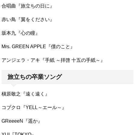
合唱曲『旅立ちの日に』
赤い鳥『翼をください』
坂本九『心の瞳』
Mrs. GREEN APPLE『僕のこと』
アンジェラ・アキ『手紙 ～拝啓 十五の手紙～』
旅立ちの卒業ソング
槇原敬之『遠く遠く』
コブクロ『YELL～エール～』
GReeeeN『遥か』
YUI『TOKYO』