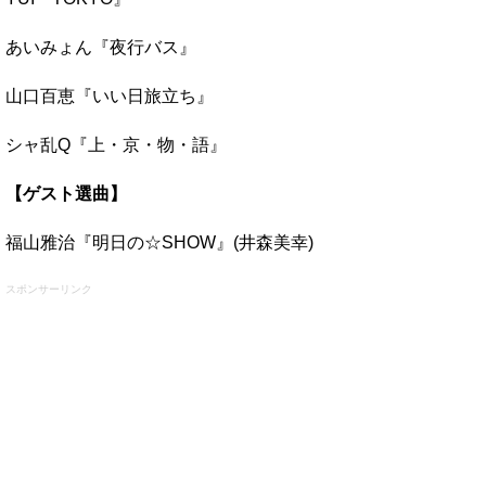
あいみょん『夜行バス』
山口百恵『いい日旅立ち』
シャ乱Q『上・京・物・語』
【ゲスト選曲】
福山雅治『明日の☆SHOW』(井森美幸)
スポンサーリンク