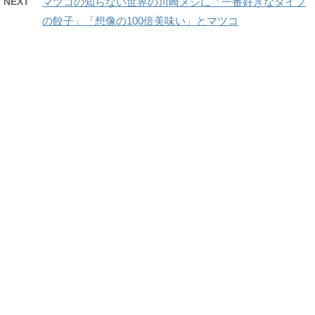
NEXT
マツコの知らない世界の川崎メシに「一番好きなタイプ
の餃子」「想像の100倍美味い」とマツコ