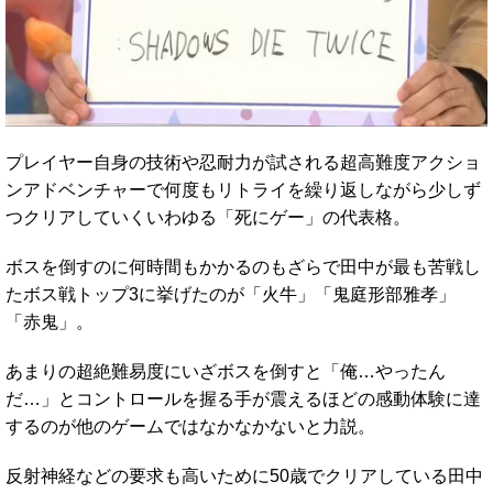
プレイヤー自身の技術や忍耐力が試される超高難度アクショ
ンアドベンチャーで何度もリトライを繰り返しながら少しず
つクリアしていくいわゆる「死にゲー」の代表格。
ボスを倒すのに何時間もかかるのもざらで田中が最も苦戦し
たボス戦トップ3に挙げたのが「火牛」「鬼庭形部雅孝」
「赤鬼」。
あまりの超絶難易度にいざボスを倒すと「俺…やったん
だ…」とコントロールを握る手が震えるほどの感動体験に達
するのが他のゲームではなかなかないと力説。
反射神経などの要求も高いために50歳でクリアしている田中