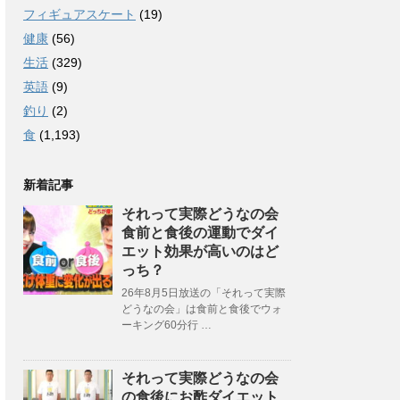
フィギュアスケート
(19)
健康
(56)
生活
(329)
英語
(9)
釣り
(2)
食
(1,193)
新着記事
それって実際どうなの会
食前と食後の運動でダイ
エット効果が高いのはど
っち？
26年8月5日放送の「それって実際
どうなの会」は食前と食後でウォ
ーキング60分行 …
それって実際どうなの会
の食後にお酢ダイエット