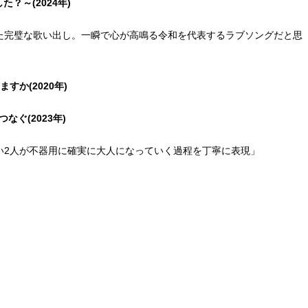
した？～(2024年)
た完璧な歌い出し。一瞬で心が高鳴る令和を代表するラブソングだと思
めますか(2020年)
ぐ(2023年)
い2人が不器用に確実に大人になっていく過程を丁寧に表現」