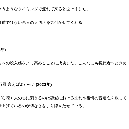
添うようなタイミングで流れて来ると泣けました」
り前ではない恋人の大切さを気付かせてくれる」
年)
曲への没入感をより高めることに成功した。こんなにも視聴者へときめ
回 言えばよかった(2023年)
がら聴く人の心に刺さるのは恋愛における別れや後悔の普遍性を歌って
仕上げているのが切なさをより際立たせている」