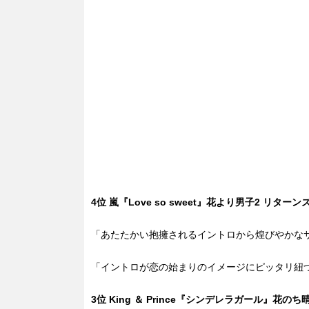
4位 嵐『Love so sweet』花より男子2 リターン
「あたたかい抱擁されるイントロから煌びやかな
「イントロが恋の始まりのイメージにピッタリ紐
3位 King ＆ Prince『シンデレラガール』花のち晴れ