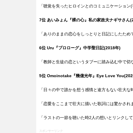
「聴覚を失ったヒロインとのコミュニケーション(
7位 あいみょん『裸の心』私の家政夫ナギサさん(20
「ありのままの恋心をしっとりと日記にしたため
6位 Uru『プロローグ』中学聖日記(2018年)
「教師と生徒の恋というタブーに踏み込む中で切
5位 Omoinotake『幾億光年』Eye Love You(202
「日々の中で誰かを想う感情と途方もない壮大な
「恋愛をここまで壮大に描いた歌詞には驚かされ
「ラストの一節を聴いた時2人の想いとリンクし
スポンサーリンク