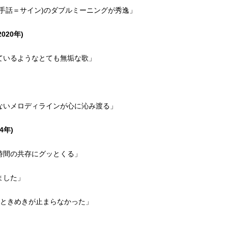
手話＝サイン)のダブルミーニングが秀逸」
20年)
ているようなとても無垢な歌」
ないメロディラインが心に沁み渡る」
4年)
時間の共存にグッとくる」
ました」
てときめきが止まらなかった」