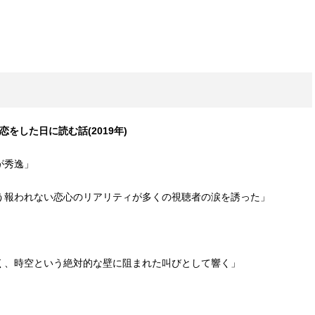
初めて恋をした日に読む話(2019年)
が秀逸」
う報われない恋心のリアリティが多くの視聴者の涙を誘った」
く、時空という絶対的な壁に阻まれた叫びとして響く」
)