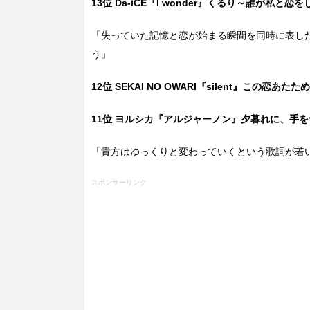
13位 Da-iCE『I wonder』くるり～誰が私と恋を
「失っていた記憶と恋が始まる瞬間を同時に表し
う」
12位 SEKAI NO OWARI『silent』この恋あたた
11位 ヨルシカ『アルジャーノン』夕暮れに、手をつな
「貴方はゆっくりと変わっていくという歌詞が若
スポンサーリンク