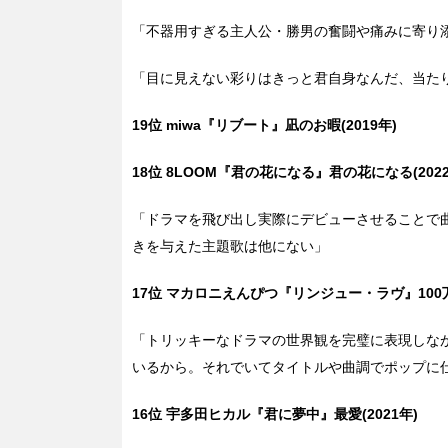
「不器用すぎる主人公・勝男の奮闘や痛みに寄り
「目に見えない彩りはきっと君自身なんだ、当た
19位 miwa『リブート
』凪のお暇(2019年)
18位 8LOOM『君の花になる』君の花になる(2022
「ドラマを飛び出し実際にデビューさせることで
きを与えた主題歌は他にない」
17位 マカロニえんぴつ『リンジュー・ラヴ』100万
「トリッキーなドラマの世界観を完璧に表現しな
いるから。それでいてタイトルや曲調でポップに
16位 宇多田ヒカル『君に夢中』最愛(2021年)