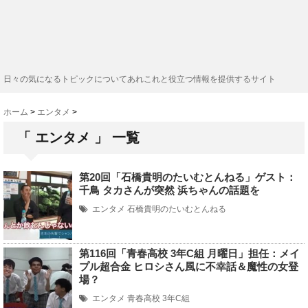
日々の気になるトピックについてあれこれと役立つ情報を提供するサイト
ホーム
>
エンタメ
>
「 エンタメ 」 一覧
第20回「石橋貴明のたいむとんねる」ゲスト：
千鳥 タカさんが突然 浜ちゃんの話題を
エンタメ
石橋貴明のたいむとんねる
第116回「青春高校 3年C組 月曜日」担任：メイ
プル超合金 ヒロシさん風に不幸話＆魔性の女登
場？
エンタメ
青春高校 3年C組