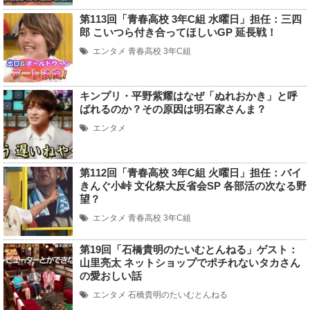
第113回「青春高校 3年C組 水曜日」担任：三四
郎 こいつら付き合ってほしいGP 延長戦！
エンタメ
青春高校 3年C組
キンプリ・平野紫耀はなぜ「ぬれおかき」と呼
ばれるのか？その原因は明石家さんま？
エンタメ
第112回「青春高校 3年C組 火曜日」担任：バイ
きんぐ小峠 文化祭大反省会SP 各部活の次なる野
望？
エンタメ
青春高校 3年C組
第19回「石橋貴明のたいむとんねる」ゲスト：
山里亮太 ネットショップでポチれないタカさん
の愛おしい話
エンタメ
石橋貴明のたいむとんねる