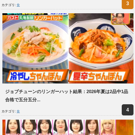
カテゴリ:
食
ジョブチューンのリンガーハット結果：2026年夏は2品中1品
合格で五分五分...
カテゴリ:
食