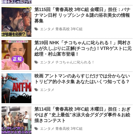
第115回「青春高校 3年C組 金曜日」担任：バナ
ナマン日村 リップシンク＆謎の浴衣美女の情報
募集
エンタメ
青春高校 3年C組
第19回 NHK「チコちゃんに叱られる！」岡村さ
んが久しぶりに正解(チコった)！VTRゲストに元
総理・村山富市登場！
エンタメ
チコちゃんに叱られる！
映画 アントマンのあらすじだけでは分からない
トリビア的小ネタ集 あなたはいくつ知ってる？
エンタメ
第114回「青春高校 3年C組 木曜日」担任：おぎ
やはぎ “史上最低”水泳大会グダグダ事件＆お絵
描きコンテスト
エンタメ
青春高校 3年C組