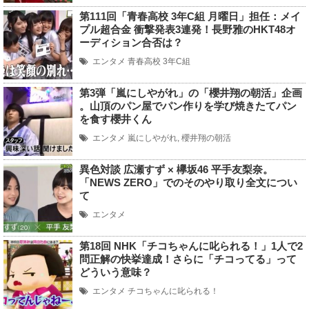
第111回「青春高校 3年C組 月曜日」担任：メイ
プル超合金 衝撃発表3連発！長野雅のHKT48オ
ーディション合否は？
エンタメ
青春高校 3年C組
第3弾「嵐にしやがれ」の「櫻井翔の朝活」企画
。山頂のパン屋でパン作りを学び焼きたてパン
を食す櫻井くん
エンタメ
嵐にしやがれ
,
櫻井翔の朝活
異色対談 広瀬すず × 欅坂46 平手友梨奈。
「NEWS ZERO」でのそのやり取り全文につい
て
エンタメ
第18回 NHK「チコちゃんに叱られる！」1人で2
問正解の快挙達成！さらに「チコってる」って
どういう意味？
エンタメ
チコちゃんに叱られる！