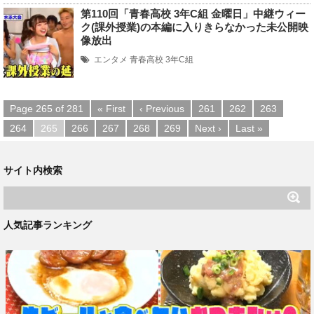
第110回「青春高校 3年C組 金曜日」中継ウィー
ク(課外授業)の本編に入りきらなかった未公開映
像放出
エンタメ
青春高校 3年C組
Page 265 of 281
« First
‹ Previous
261
262
263
264
265
266
267
268
269
Next ›
Last »
サイト内検索
人気記事ランキング