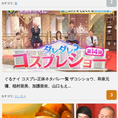
カテゴリ:
食
ぐるナイ コスプレ正体ネタバレ一覧 ザコシショウ、和泉元
彌、稲村亜美、加護亜依、山口もえ...
カテゴリ:
エンタメ