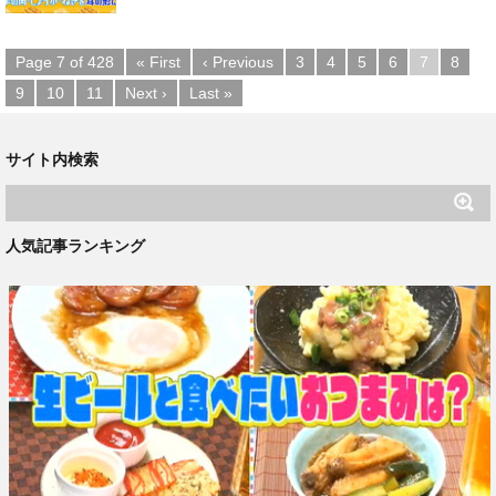
Page 7 of 428
« First
‹ Previous
3
4
5
6
7
8
9
10
11
Next ›
Last »
サイト内検索
人気記事ランキング