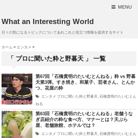
MENU
What an Interesting World
日々の気になるトピックについてあれこれと役立つ情報を提供するサイト
ホーム
>
エンタメ
>
「 プロに聞いた粋と野暮天 」 一覧
第67回「石橋貴明のたいむとんねる」粋 vs 野暮
天第3弾。すき焼き、和菓子、芸者さん、とんか
つ、花屋の粋
エンタメ
プロに聞いた粋と野暮天
,
石橋貴明のたいむとん
ねる
第63回「石橋貴明のたいむとんねる」老舗うな
ぎ店紹介の粋な食べ方、マナーとは？天ぷら
屋、老舗旅館、ホテルでは？
エンタメ
プロに聞いた粋と野暮天
,
石橋貴明のたいむとん