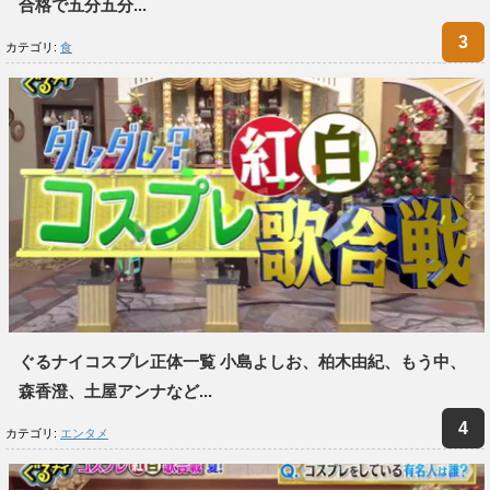
合格で五分五分...
カテゴリ:
食
ぐるナイコスプレ正体一覧 小島よしお、柏木由紀、もう中、
森香澄、土屋アンナなど...
カテゴリ:
エンタメ