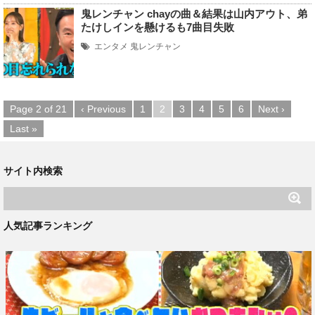
鬼レンチャン chayの曲＆結果は山内アウト、弟
たけしインを懸けるも7曲目失敗
エンタメ
鬼レンチャン
Page 2 of 21
‹ Previous
1
2
3
4
5
6
Next ›
Last »
サイト内検索
人気記事ランキング