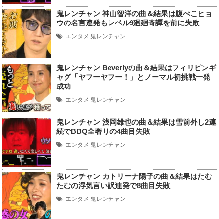
鬼レンチャン 神山智洋の曲＆結果は腹ぺこヒョ
ウの名言連発もレベル9廻廻奇譚を前に失敗
エンタメ
鬼レンチャン
鬼レンチャン Beverlyの曲＆結果はフィリピンギ
ャグ「ヤフーヤフー！」とノーマル初挑戦一発
成功
エンタメ
鬼レンチャン
鬼レンチャン 浅岡雄也の曲＆結果は雪前外し2連
続でBBQ全奢りの4曲目失敗
エンタメ
鬼レンチャン
鬼レンチャン カトリーナ陽子の曲＆結果はたむ
たむの浮気言い訳連発で8曲目失敗
エンタメ
鬼レンチャン