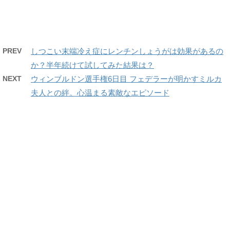
PREV
しつこい末端冷え症にレンチンしょうがは効果があるの
か？半年続けて試してみた結果は？
NEXT
ウィンブルドン選手権6日目 フェデラーが明かすミルカ
夫人との絆。心温まる素敵なエピソード