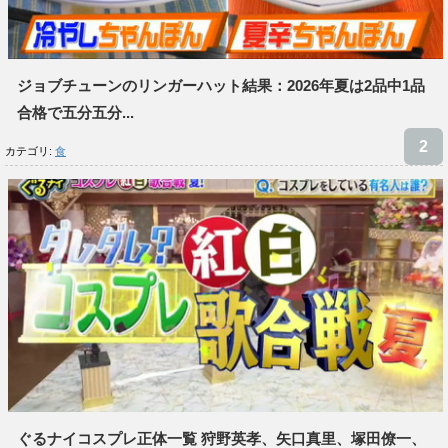
ジョブチューンのリンガーハット結果：2026年夏は2品中1品
合格で五分五分...
カテゴリ:
食
ぐるナイコスプレ正体一覧 狩野英孝、矢口真里、塚田僚一、