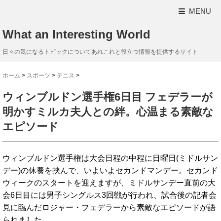
MENU
What an Interesting World
日々の気になるトピックについてあれこれと役立つ情報を提供するサイト
ホーム
>
スポーツ
>
テニス
>
ウィンブルドン選手権6日目 フェデラーが
明かすミルカ夫人との絆。心温まる素敵な
エピソード
ウィンブルドン選手権は大会日程の中程に日曜日(ミドルサン
デー)の休養を挟んで、いよいよセカンドマンデー。セカンド
ウィークのスタートを迎えますが、ミドルサンデー直前の大
会6日目には男子シングルス3回戦が行われ、試合後の記者会
見に臨んだロジャー・フェデラーから素敵なエピソードが語
られました。