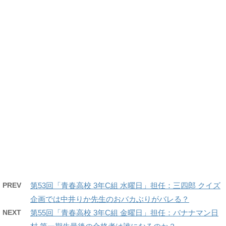
PREV
第53回「青春高校 3年C組 水曜日」担任：三四郎 クイズ
企画では中井りか先生のおバカぶりがバレる？
NEXT
第55回「青春高校 3年C組 金曜日」担任：バナナマン日