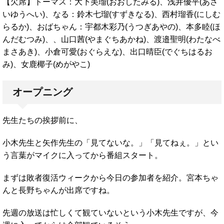
【欠席】トーマス：大下美瑠(おおしたみる)、浅井優平(あさ
いゆうへい)、なる：鈴木七瑠(すずきなる)、西村瑠香(にしむ
らるか)、おばちゃん：宇都木彩乃(うつぎあやの)、本多睦(ほ
んだむつみ)、、山口茜(やまぐちあかね)、渡邉聖明(わたなべ
まさあき)、小倉可愛(おぐらえな)、出口晴臣(でぐちはるお
み)、女鹿椰子(めがやこ)
オープニング
先生たちの挨拶前に、
小木先生と矢作先生の「見てないな。」「見てねぇ。」とい
う言葉がマイクに入ってから番組スタート。
まずは敗者復活ウィークから今日の参加者を紹介。宮本ちゃ
んと長野ちゃんが出席ですね。
先週の放送は忙しくて観ていないという小木先生ですが、今