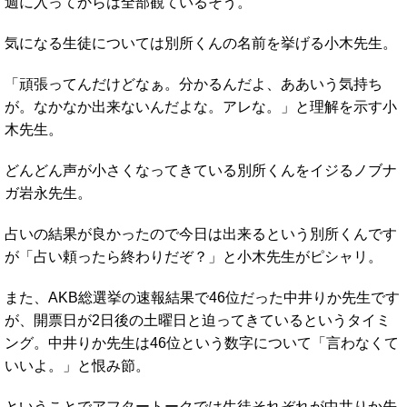
週に入ってからは全部観ているそう。
気になる生徒については別所くんの名前を挙げる小木先生。
「頑張ってんだけどなぁ。分かるんだよ、ああいう気持ち
が。なかなか出来ないんだよな。アレな。」と理解を示す小
木先生。
どんどん声が小さくなってきている別所くんをイジるノブナ
ガ岩永先生。
占いの結果が良かったので今日は出来るという別所くんです
が「占い頼ったら終わりだぞ？」と小木先生がピシャリ。
また、AKB総選挙の速報結果で46位だった中井りか先生です
が、開票日が2日後の土曜日と迫ってきているというタイミ
ング。中井りか先生は46位という数字について「言わなくて
いいよ。」と恨み節。
ということでアフタートークでは生徒それぞれが中井りか先