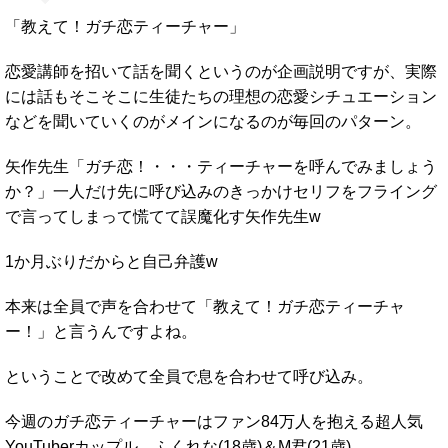
「教えて！ガチ恋ティーチャー」
恋愛講師を招いて話を聞くというのが企画説明ですが、実際
には話もそこそこに生徒たちの理想の恋愛シチュエーション
などを聞いていくのがメインになるのが毎回のパターン。
矢作先生「ガチ恋！・・・ティーチャーを呼んでみましょう
か？」一人だけ先に呼び込みのきっかけセリフをフライング
で言ってしまって慌てて誤魔化す矢作先生w
1か月ぶりだからと自己弁護w
本来は全員で声を合わせて「教えて！ガチ恋ティーチャ
ー！」と言うんですよね。
ということで改めて全員で息を合わせて呼び込み。
今週のガチ恋ティーチャーはファン84万人を抱える超人気
YouTuberカップル、ふくれな(18歳)＆M君(21歳)。