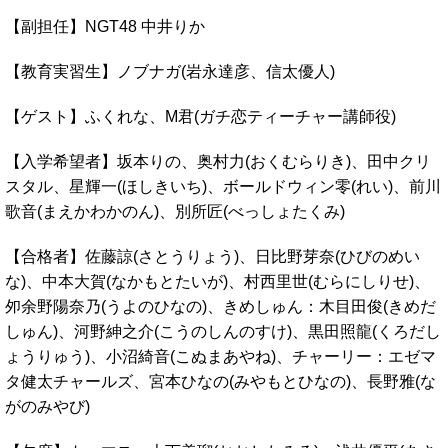
【副担任】NGT48 中井りか
【教育実習生】ノブナガ(岩永達彦、信太優人)
【ゲスト】ふくれな、M君(ガチ恋ティーチャー講師役)
【入学希望者】坂本りの、奥村力(おくむらりき)、田中クリ
スタル、星輝一(ほしきいち)、ボールドウィン零(れい)、前川
歌音(まえかわかのん)、別所匠(べっしょたくみ)
【合格者】佐藤諒(さとうりょう)、日比野芽奈(ひびのめい
な)、中本大賀(なかもとたいが)、村西里世(むらにしりせ)、
夘余野陽奈乃(うよのひなの)、きめしゅん：木目田俊(きめだ
しゅん)、河野紳之介(こうのしんのすけ)、黒田照龍(くろだし
ょうりゅう)、小沼綺音(こぬまあやね)、チャーリー：エゼマ
タ健太チャールズ、宮本ひなの(みやもとひなの)、長野雅(な
がのみやび)