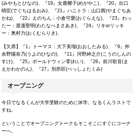
(みやもとひなの)、『19』女鹿椰子(めがやこ)、『20』出口
晴臣(でぐちはるおみ)、『21』ハニトラ：山口茜(やまぐちあ
かね)、『22』えのちん：小倉可愛(おぐらえな)、『23』わっ
たー：渡邉聖明(わたなべまさあき)、『24』リキorリッキ
ー：奥村力(おくむらりき)、
【欠席】『1』トーマス：大下美瑠(おおしたみる)、『9』夘
余野陽奈乃(うよのひなの)、『11』河野紳之介(こうのしんの
すけ)、『25』ボールドウィン零(れい)、『26』前川歌音(ま
えかわかのん)、『27』別所匠(べっしょたくみ)
オープニング
今日でなるくんが大学受験のために休学。なるくんラストで
すね。
ということでオープニングトークもそこそこにすぐにコーナ
ーへ。