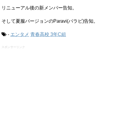
リニューアル後の新メンバー告知。
そして夏服バージョンのParavi(パラビ)告知。
-
エンタメ
青春高校 3年C組
スポンサーリンク