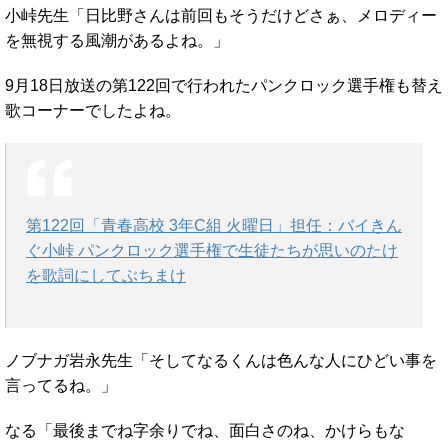
小峠先生「日比野さんは前回もそうだけどさぁ、メロディー
を無視する風潮があるよね。」
9月18日放送の第122回で行われたパンクロック選手権も替え
歌コーナーでしたよね。
第122回「青春高校 3年C組 火曜日」担任：バイきん
ぐ小峠 パンクロック選手権で生徒たちが思いのたけ
を歌詞にしてぶちまけ
ノブナガ岩永先生「そしてなるくんは色んな人にひどい事を
言ってるね。」
なる「最後までね字余りでね、面白さのね、かけらもな