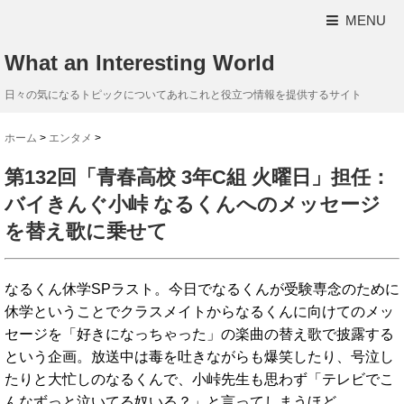
MENU
What an Interesting World
日々の気になるトピックについてあれこれと役立つ情報を提供するサイト
ホーム
>
エンタメ
>
第132回「青春高校 3年C組 火曜日」担任：
バイきんぐ小峠 なるくんへのメッセージ
を替え歌に乗せて
なるくん休学SPラスト。今日でなるくんが受験専念のために
休学ということでクラスメイトからなるくんに向けてのメッ
セージを「好きになっちゃった」の楽曲の替え歌で披露する
という企画。放送中は毒を吐きながらも爆笑したり、号泣し
たりと大忙しのなるくんで、小峠先生も思わず「テレビでこ
んなずっと泣いてる奴いる？」と言ってしまうほど。