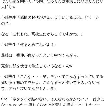
そんな話を聞いている間、なるくんは爆笑したり涙ぐんだり
大忙しw
小峠先生「感情の起伏がさぁ。よくいけるよね。どうした
の？」
なる「これもね。高校生だからこそですかね。」
小峠先生「何まとめてんだよ！」
最後は一番仲が良かったという中本くんから。
完全に顔を伏せて号泣しているなるくんw
小峠先生「こんな・・・笑。テレビでこんなずっと泣いてる
奴いる？初めて見たよ。こんなずっと泣いてる人いないっ
て！ずっと泣いてんだもん。笑」
中本「ネクタイが結べない。そんななるがかわいいー 好きに
なっちゃったー 寂しくなるけど背中を押すことにしたよー」