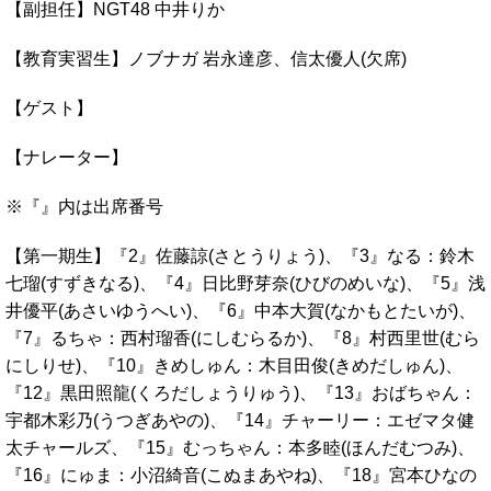
【副担任】NGT48 中井りか
【教育実習生】ノブナガ 岩永達彦、信太優人(欠席)
【ゲスト】
【ナレーター】
※『』内は出席番号
【第一期生】『2』佐藤諒(さとうりょう)、『3』なる：鈴木
七瑠(すずきなる)、『4』日比野芽奈(ひびのめいな)、『5』浅
井優平(あさいゆうへい)、『6』中本大賀(なかもとたいが)、
『7』るちゃ：西村瑠香(にしむらるか)、『8』村西里世(むら
にしりせ)、『10』きめしゅん：木目田俊(きめだしゅん)、
『12』黒田照龍(くろだしょうりゅう)、『13』おばちゃん：
宇都木彩乃(うつぎあやの)、『14』チャーリー：エゼマタ健
太チャールズ、『15』むっちゃん：本多睦(ほんだむつみ)、
『16』にゅま：小沼綺音(こぬまあやね)、『18』宮本ひなの