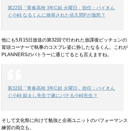
第22回「青春高校 3年C組 火曜日」担任：バイきん
ぐ小峠 なるくんに挑発された佐久間Pが激怒？
他にも5月15日放送の第32回で行われた放課後ビッチェンの
冒頭コーナーで執事のコスプレ姿に扮したなるくん。これが
PLANNERSのバトラーに通じてるとも言えますね。
第32回「青春高校 3年C組 火曜日」担任：バイきん
ぐ小峠 励まし先生で遂にバテる小峠先生？
そして文化祭に向けて勉強と企画ユニットのパフォーマンス
練習の両立も。