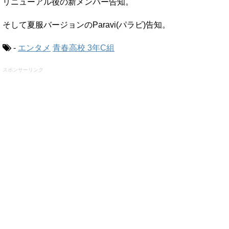
リニューアル後の新メンバー告知。
そして夏服バージョンのParavi(パラビ)告知。
-
エンタメ
青春高校 3年C組
スポンサーリンク