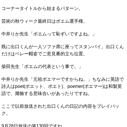
コーナータイトルから始まるパターン。
芸術の秋ウィーク最終日はポエム選手権。
中井りか先生「ポエムって恥ずいですよね。」
既に出口くんが一人ソファ席に座ってスタンバイ。出口くん
だけはベレー帽姿でご意見番的立ち位置。
柴田先生「ポエムの代表という事で。」
中井りか先生「元祖ポエマーですからね。」ちなみに英語で
詩人はpoet(ポエット、ポエト)、poemer(ポエマー)は和製英
語で、揶揄する意味合いがあったりですね。
ここで以前放送された出口くんの日記の内容をプレイバッ
ク。
9月28日放送の第130回ですね。