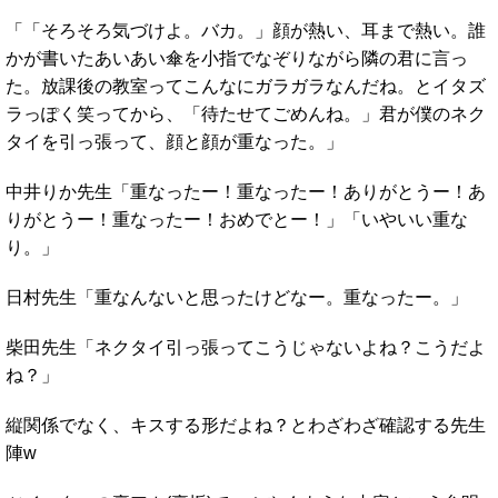
「「そろそろ気づけよ。バカ。」顔が熱い、耳まで熱い。誰
かが書いたあいあい傘を小指でなぞりながら隣の君に言っ
た。放課後の教室ってこんなにガラガラなんだね。とイタズ
ラっぽく笑ってから、「待たせてごめんね。」君が僕のネク
タイを引っ張って、顔と顔が重なった。」
中井りか先生「重なったー！重なったー！ありがとうー！あ
りがとうー！重なったー！おめでとー！」「いやいい重な
り。」
日村先生「重なんないと思ったけどなー。重なったー。」
柴田先生「ネクタイ引っ張ってこうじゃないよね？こうだよ
ね？」
縦関係でなく、キスする形だよね？とわざわざ確認する先生
陣w