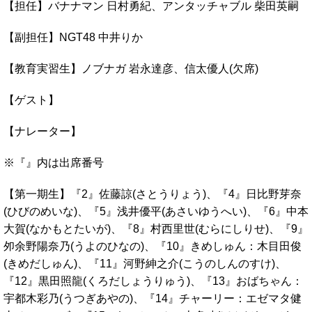
【担任】バナナマン 日村勇紀、アンタッチャブル 柴田英嗣
【副担任】NGT48 中井りか
【教育実習生】ノブナガ 岩永達彦、信太優人(欠席)
【ゲスト】
【ナレーター】
※『』内は出席番号
【第一期生】『2』佐藤諒(さとうりょう)、『4』日比野芽奈
(ひびのめいな)、『5』浅井優平(あさいゆうへい)、『6』中本
大賀(なかもとたいが)、『8』村西里世(むらにしりせ)、『9』
夘余野陽奈乃(うよのひなの)、『10』きめしゅん：木目田俊
(きめだしゅん)、『11』河野紳之介(こうのしんのすけ)、
『12』黒田照龍(くろだしょうりゅう)、『13』おばちゃん：
宇都木彩乃(うつぎあやの)、『14』チャーリー：エゼマタ健