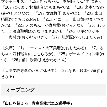
太チャールズ、『15』むっちゃん：本多睦(ほんだむつみ)、
『16』にゅま：小沼綺音(こぬまあやね)、『18』宮本ひなの
(みやもとひなの)、『19』女鹿椰子(めがやこ)、『20』出口
晴臣(でぐちはるおみ)、『21』ハニトラ：山口茜(やまぐちあ
かね)、『22』えのちん：小倉可愛(おぐらえな)、『23』わっ
たー：渡邉聖明(わたなべまさあき)、『24』リキorリッキ
ー：奥村力(おくむらりき)、『27』別所匠(べっしょたくみ)
【欠席】『1』トーマス：大下美瑠(おおしたみる)、『7』る
ちゃ：西村瑠香(にしむらるか)、『25』ボールドウィン零(れ
い)、『26』前川歌音(まえかわかのん)
【大学受験専念のために休学中】『3』なる：鈴木七瑠(すず
きなる)
オープニング
「出口を超えろ！青春高校ポエム選手権」