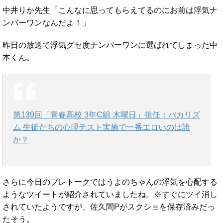
中井りか先生「こんなに思ってもらえてるのにお前は浮気ナ
ンバーワンなんだよ！」
昨日の放送で浮気グセ度ナンバーワンに選ばれてしまった中
本くん。
第139回「青春高校 3年C組 木曜日」担任：バカリズ
ム 生徒たちの心理テスト実施で一番エロいのは誰
か？
さらに今日のプレトークではうよのちゃんの浮気を心配する
ようなツイートが紹介されていましたね。※すぐにツイ消し
されていたようですが、佐久間Pがスクショを保存済みだっ
たそう。