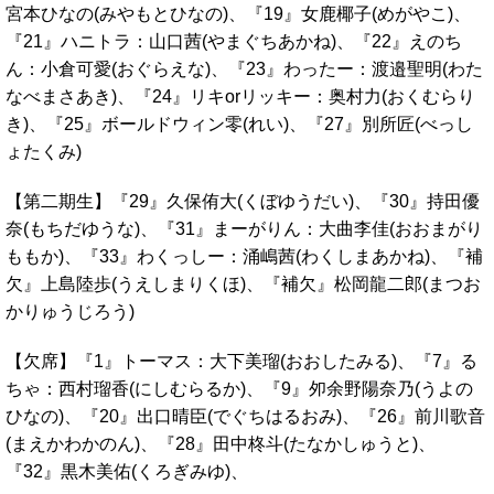
宮本ひなの(みやもとひなの)、『19』女鹿椰子(めがやこ)、
『21』ハニトラ：山口茜(やまぐちあかね)、『22』えのち
ん：小倉可愛(おぐらえな)、『23』わったー：渡邉聖明(わた
なべまさあき)、『24』リキorリッキー：奥村力(おくむらり
き)、『25』ボールドウィン零(れい)、『27』別所匠(べっし
ょたくみ)
【第二期生】『29』久保侑大(くぼゆうだい)、『30』持田優
奈(もちだゆうな)、『31』まーがりん：大曲李佳(おおまがり
ももか)、『33』わくっしー：涌嶋茜(わくしまあかね)、『補
欠』上島陸歩(うえしまりくほ)、『補欠』松岡龍二郎(まつお
かりゅうじろう)
【欠席】『1』トーマス：大下美瑠(おおしたみる)、『7』る
ちゃ：西村瑠香(にしむらるか)、『9』夘余野陽奈乃(うよの
ひなの)、『20』出口晴臣(でぐちはるおみ)、『26』前川歌音
(まえかわかのん)、『28』田中柊斗(たなかしゅうと)、
『32』黒木美佑(くろぎみゆ)、