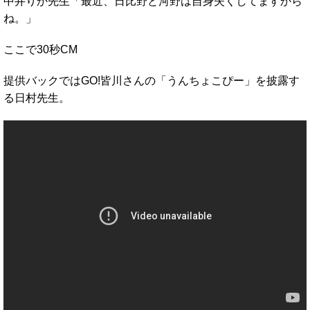
中井りか先生「最近、日比野と河野は自身失くしてますから
ね。」
ここで30秒CM
提供バックではGO!皆川さんの「うんちょこぴー」を披露す
る日村先生。