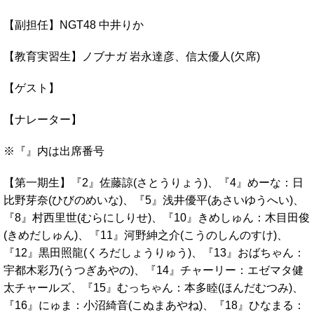
【副担任】NGT48 中井りか
【教育実習生】ノブナガ 岩永達彦、信太優人(欠席)
【ゲスト】
【ナレーター】
※『』内は出席番号
【第一期生】『2』佐藤諒(さとうりょう)、『4』めーな：日
比野芽奈(ひびのめいな)、『5』浅井優平(あさいゆうへい)、
『8』村西里世(むらにしりせ)、『10』きめしゅん：木目田俊
(きめだしゅん)、『11』河野紳之介(こうのしんのすけ)、
『12』黒田照龍(くろだしょうりゅう)、『13』おばちゃん：
宇都木彩乃(うつぎあやの)、『14』チャーリー：エゼマタ健
太チャールズ、『15』むっちゃん：本多睦(ほんだむつみ)、
『16』にゅま：小沼綺音(こぬまあやね)、『18』ひなまる：