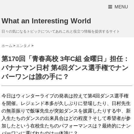
MENU
What an Interesting World
日々の気になるトピックについてあれこれと役立つ情報を提供するサイト
ホーム
>
エンタメ
>
第170回「青春高校 3年C組 金曜日」担任：
バナナマン日村 第4回ダンス選手権でナン
バーワンは誰の手に？
今日はウィンターライブの発表は控えて第4回ダンス選手権
を開催。レジェンド本多が久しぶりに登場したり、日村先生
の無茶振りで飯塚先生が突如ダンスを披露したりする中、新
入生たちのダンスの出来具合はどの程度？そして希望者が参
加したという在校生たちのパフォーマンスは？最終的にナン
バーワンに選ばれたのは一体誰に？