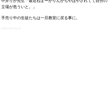
中井りか先生「最近ねまーがりんがちやほやされてて自分の
立場が危ういと。」
手売り中の生徒たちは一旦教室に戻る事に。
スポンサーリンク