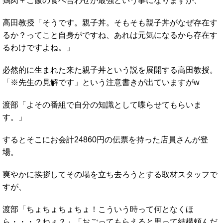
鶏肉＋ご飯の食べ合わせが最強という事になりますが、
高田教授「そうです。親子丼。そもそも親子丼がなぜ存在す
るか？ってこと自身がですね、あれは元気になるから存在す
るわけですよね。」
必然的に生まれた来た親子丼という説を展開する高田教授。
「※先生の見解です」という注意書きが出ていますがw
渡部「よその番組で自分の知識として喋らせてもらいま
す。」
するとそこにお会計24860円の伝票を持った店員さんが登
場。
爽やかに挨拶してその場を立ち去ろうとする取材スタッフで
すが、
渡部「ちょちょちょちょ！こういう時って何となくほ
ら・・・？ねぇ？」「おごってもらえると思って結構頼んだ