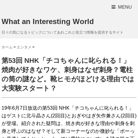
MENU
What an Interesting World
日々の気になるトピックについてあれこれと役立つ情報を提供するサイト
ホーム
>
エンタメ
>
第53回 NHK「チコちゃんに叱られる！」
焼肉が好きなワケ、刺身はなぜ刺身？電柱
の筒の謎など。靴ヒモがほどける理由では
大実験スタート？
19年6月7日放送の第53回 NHK「チコちゃんに叱られる！」
はゲストに北斗晶さん(2回目)とおぎやはぎ矢作兼さん(2回目)
が登場。紹介された疑問は、焼き肉が好きな理由や刺身を刺
身と呼ぶのはなぜ？そして新コーナーなのか微妙な「ボーっ