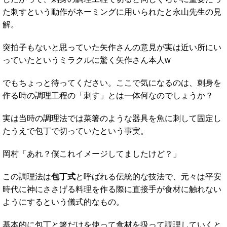
た刺すという動作がネーミングに用いられたと永山先生の見
解。
突拍子もないと思っていた矢作さんの意見が実は近い所にい
っていたというミラクルに驚く矢作さん本人w
でもちょっと待ってください。ここで気になるのは、刺身を
作る時の調理工程の「刺す」とは一体何なのでしょうか？
実は当時の調理法では菜箸のような器具を魚に刺して固定し
たうえで包丁で切っていたという事実。
岡村「あれ？僕これイメージしてましたけど？」
この調理法は
包丁式
と呼ばれる伝統的な技法で、元々は平安
時代に神にささげる料理を作る際に直接手が食材に触れない
ようにするという儀式的なもの。
基本的に包丁と箸だけを使って食材を扱って調理していくと