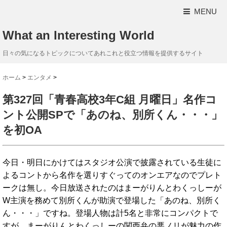
MENU
What an Interesting World
日々の気になるトピックについてあれこれと役立つ情報を提供するサイト
ホーム
>
エンタメ
>
第327回「青春高校3年C組 月曜日」名作コ
ント公開SPで「あのね、別所くん・・・」
を初OA
今日・明日にかけてはスタジオ公演で披露されている生徒に
よるコントから名作を選りすぐってのオンエアなのでプレト
ークは無し。今日放送されたのはまーがりんとわくっしーが
W主演を務めて別所くんが助演で登場した「あのね、別所く
ん・・・」ですね。登場人物は計5名と非常にコンパクトで
すが、まーがりんとわくっしーの関西弁の悪ノリが魅力の作