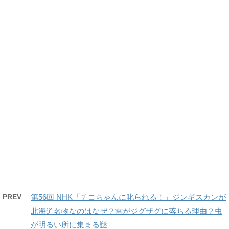
PREV
第56回 NHK「チコちゃんに叱られる！」ジンギスカンが
北海道名物なのはなぜ？雷がジグザグに落ちる理由？虫
が明るい所に集まる謎