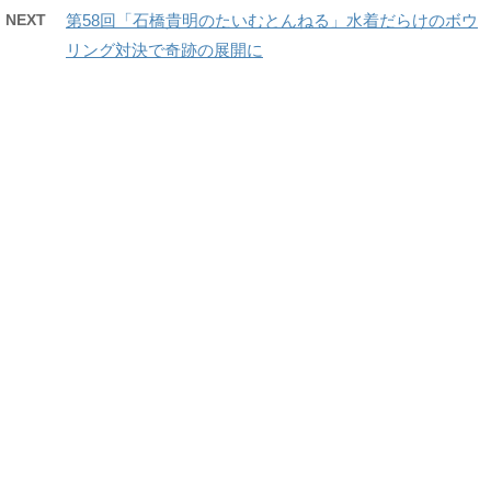
NEXT
第58回「石橋貴明のたいむとんねる」水着だらけのボウ
リング対決で奇跡の展開に