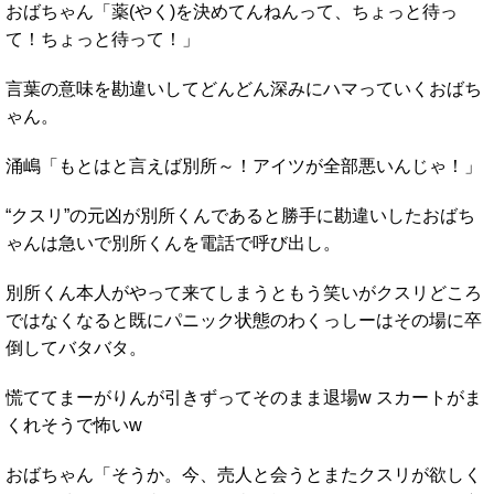
おばちゃん「薬(やく)を決めてんねんって、ちょっと待っ
て！ちょっと待って！」
言葉の意味を勘違いしてどんどん深みにハマっていくおばち
ゃん。
涌嶋「もとはと言えば別所～！アイツが全部悪いんじゃ！」
“クスリ”の元凶が別所くんであると勝手に勘違いしたおばち
ゃんは急いで別所くんを電話で呼び出し。
別所くん本人がやって来てしまうともう笑いがクスリどころ
ではなくなると既にパニック状態のわくっしーはその場に卒
倒してバタバタ。
慌ててまーがりんが引きずってそのまま退場w スカートがま
くれそうで怖いw
おばちゃん「そうか。今、売人と会うとまたクスリが欲しく