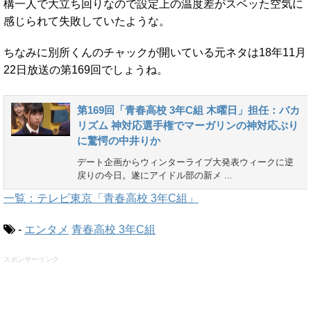
構一人で大立ち回りなので設定上の温度差がスベッた空気に
感じられて失敗していたような。
ちなみに別所くんのチャックが開いている元ネタは18年11月
22日放送の第169回でしょうね。
第169回「青春高校 3年C組 木曜日」担任：バカ
リズム 神対応選手権でマーガリンの神対応ぶり
に驚愕の中井りか
デート企画からウィンターライブ大発表ウィークに逆
戻りの今日。遂にアイドル部の新メ ...
一覧：テレビ東京「青春高校 3年C組」
-
エンタメ
青春高校 3年C組
スポンサーリンク