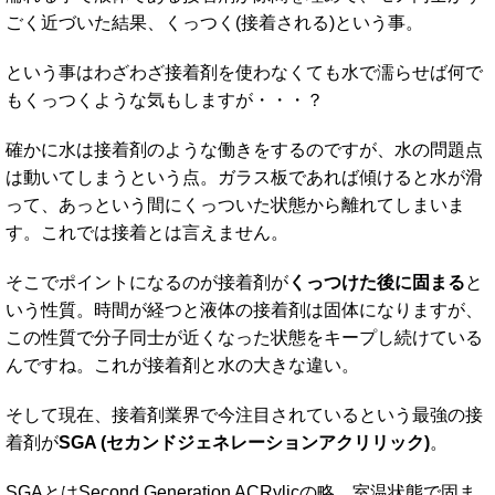
ごく近づいた結果、くっつく(接着される)という事。
という事はわざわざ接着剤を使わなくても水で濡らせば何で
もくっつくような気もしますが・・・？
確かに水は接着剤のような働きをするのですが、水の問題点
は動いてしまうという点。ガラス板であれば傾けると水が滑
って、あっという間にくっついた状態から離れてしまいま
す。これでは接着とは言えません。
そこでポイントになるのが接着剤が
くっつけた後に固まる
と
いう性質。時間が経つと液体の接着剤は固体になりますが、
この性質で分子同士が近くなった状態をキープし続けている
んですね。これが接着剤と水の大きな違い。
そして現在、接着剤業界で今注目されているという最強の接
着剤が
SGA (セカンドジェネレーションアクリリック)
。
SGAとはSecond Generation ACRylicの略。室温状態で固ま