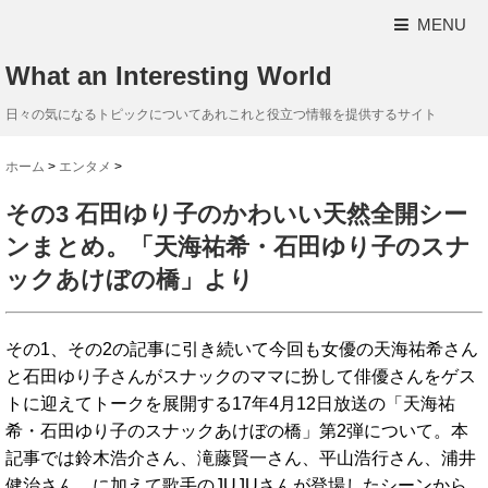
MENU
What an Interesting World
日々の気になるトピックについてあれこれと役立つ情報を提供するサイト
ホーム
>
エンタメ
>
その3 石田ゆり子のかわいい天然全開シー
ンまとめ。「天海祐希・石田ゆり子のスナ
ックあけぼの橋」より
その1、その2の記事に引き続いて今回も女優の天海祐希さん
と石田ゆり子さんがスナックのママに扮して俳優さんをゲス
トに迎えてトークを展開する17年4月12日放送の「天海祐
希・石田ゆり子のスナックあけぼの橋」第2弾について。本
記事では鈴木浩介さん、滝藤賢一さん、平山浩行さん、浦井
健治さん、に加えて歌手のJUJUさんが登場したシーンから