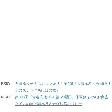
PREV
石田ゆり子のポンコツ復活！第4弾「天海祐希・石田ゆり
子のスナックあけぼの橋」
NEXT
第395回「青春高校3年C組 木曜日」体育祭その4 お弁当
タイムの後は騎馬戦＆最終決戦のリレー