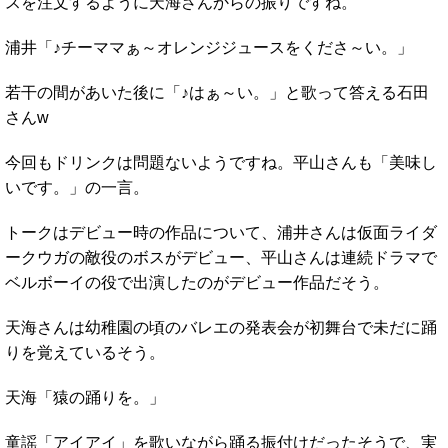
スを注文するように天海さんからの振りですね。
浦井「♪チーママぁ～オレンジジュースをくださ～い。」
若干の間があいた後に「♪はぁ～い。」と歌って答える石田
さんw
今回もドリンクは問題ないようですね。平山さんも「美味し
いです。」の一言。
トークはデビュー時の作品について、浦井さんは仮面ライダ
ークウガの敵役のボスがデビュー、平山さんは連続ドラマで
ベルボーイの役で出演したのがデビュー作品だそう。
天海さんは幼稚園の頃のバレエの発表会が初舞台で未だに踊
りを覚えているそう。
天海「猿の踊りを。」
童謡「アイアイ」を歌いながら踊る振付けだったそうで、実