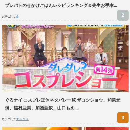
プレバトのせかけごはんレシピランキング＆先生お手本...
カテゴリ:
食
ぐるナイ コスプレ正体ネタバレ一覧 ザコシショウ、和泉元
彌、稲村亜美、加護亜依、山口もえ...
カテゴリ:
エンタメ