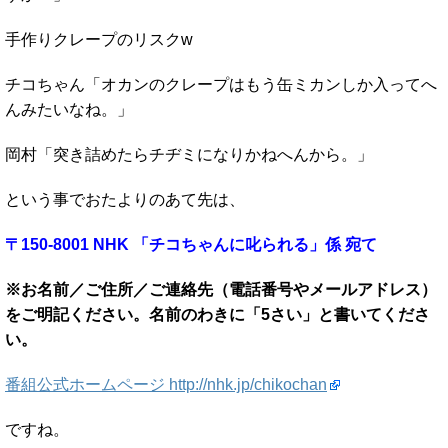
手作りクレープのリスクw
チコちゃん「オカンのクレープはもう缶ミカンしか入ってへ
んみたいなね。」
岡村「突き詰めたらチヂミになりかねへんから。」
という事でおたよりのあて先は、
〒150-8
001
NHK
「チコち
ゃんに叱られる」係
宛て
※お名前／ご住所／ご連絡先（電話番号やメールアドレス）
をご明記ください。名前のわきに「5さい」と書いてくださ
い。
番組公式ホームページ http://nhk.jp/chikochan
ですね。