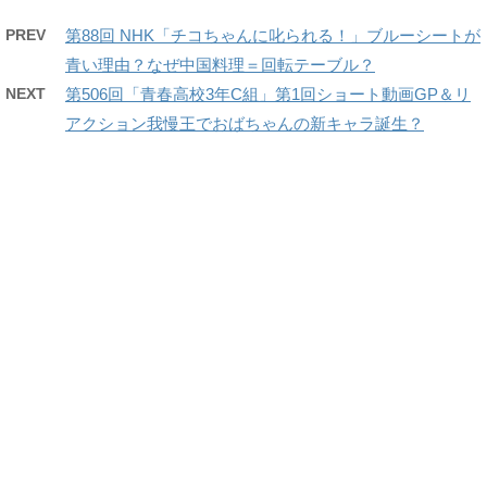
PREV
第88回 NHK「チコちゃんに叱られる！」ブルーシートが
青い理由？なぜ中国料理＝回転テーブル？
NEXT
第506回「青春高校3年C組」第1回ショート動画GP＆リ
アクション我慢王でおばちゃんの新キャラ誕生？