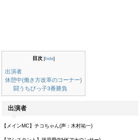
目次
[
hide
]
出演者
休憩中(働き方改革のコーナー)
闘うちびっ子3番勝負
出演者
【メインMC】チコちゃん(声：木村祐一)
【アシスタント】塚原愛(NHKアナウンサー)