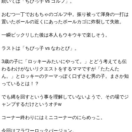
続いては「ちびっ子 vs ゴルフ」。
おむつ一丁でおもちゃのゴルフ中。振り被って渾身の一打は
置いたボールの近くにあったボールカゴに炸裂して失敗。
一瞬ビックリした後は本人もウキウキで楽しそう。
ラストは「ちびっ子 vs なわとび」。
3歳の子に「ロッキーみたいにやって。」とどう考えても伝
わるわけがないリクエストをするママですが「たたんた
ん。」とロッキーのテーマっぽく口ずさむ男の子。まさか知
っているとは！？
でも縄を回すという事を理解していないようで、その場でジ
ャンプするだけというオチw
コーナー終わりにはミニコーナーのにらめっこ。
今回はフラワーロックバージョン。