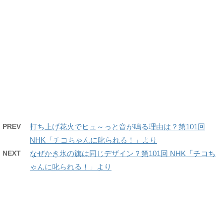
PREV
打ち上げ花火でヒュ～っと音が鳴る理由は？第101回
NHK「チコちゃんに叱られる！」より
NEXT
なぜかき氷の旗は同じデザイン？第101回 NHK「チコち
ゃんに叱られる！」より