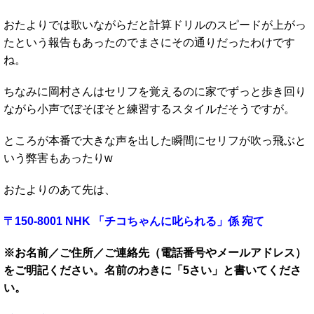
おたよりでは歌いながらだと計算ドリルのスピードが上がっ
たという報告もあったのでまさにその通りだったわけです
ね。
ちなみに岡村さんはセリフを覚えるのに家でずっと歩き回り
ながら小声でぼそぼそと練習するスタイルだそうですが。
ところが本番で大きな声を出した瞬間にセリフが吹っ飛ぶと
いう弊害もあったりw
おたよりのあて先は、
〒150-8
001
NHK
「チコち
ゃんに叱られる」係
宛て
※お名前／ご住所／ご連絡先（電話番号やメールアドレス）
をご明記ください。名前のわきに「5さい」と書いてくださ
い。