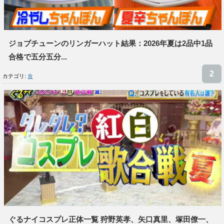
ジョブチューンのリンガーハット結果：2026年夏は2品中1品
合格で五分五分...
カテゴリ:
食
ぐるナイコスプレ正体一覧 狩野英孝、矢口真里、塚田僚一、