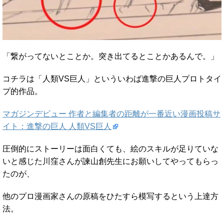
「繋がってないとことか。突き出てるとことかあるんで。」
コチラは「人類VS巨人」といういわば進撃の巨人プロトタイ
プ的作品。
マガジンデビュー 作者と編集者の距離が一番近い漫画投稿サ
イト：進撃の巨人 人類VS巨人
圧倒的にストーリーは面白くても、絵のスキルが足りていな
いと感じた川窪さんが諫山創先生にお願いしてやってもらっ
たのが、
他のプロ漫画家さんの原稿をひたすら模写するという上達方
法。