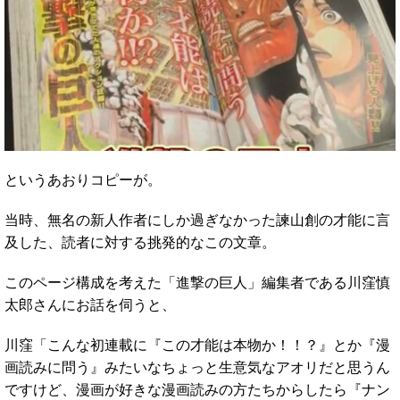
というあおりコピーが。
当時、無名の新人作者にしか過ぎなかった諫山創の才能に言
及した、読者に対する挑発的なこの文章。
このページ構成を考えた「進撃の巨人」編集者である川窪慎
太郎さんにお話を伺うと、
川窪「こんな初連載に『この才能は本物か！！？』とか『漫
画読みに問う』みたいなちょっと生意気なアオリだと思うん
ですけど、漫画が好きな漫画読みの方たちからしたら『ナン