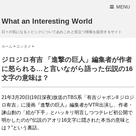
MENU
What an Interesting World
日々の気になるトピックについてあれこれと役立つ情報を提供するサイト
ホーム
>
エンタメ
>
ジロジロ有吉 「進撃の巨人」編集者が作者
に怒られる…と言いながら語った伝説の16
文字の意味は？
21年3月20日(19日深夜)放送のTBS系「有吉ジャポンII ジロジ
ロ有吉」に漫画『進撃の巨人』編集者がVTR出演し、作者・
諫山創の「絵が下手」とハッキリ明言しつつテレビ初公開で
明かしたのが“伝説のアオリ16文字に隠された本当の意味と
は？”という裏話。