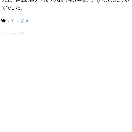
以上、進撃の巨人・伝説の16文字が生まれたきっかけについ
てでした。
-
エンタメ
スポンサーリンク