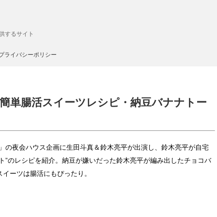
供するサイト
プライバシーポリシー
平の簡単腸活スイーツレシピ・納豆バナナトー
E夜会」の夜会ハウス企画に生田斗真＆鈴木亮平が出演し、鈴木亮平が自宅
ト”のレシピを紹介。納豆が嫌いだった鈴木亮平が編み出したチョコバ
スイーツは腸活にもぴったり。