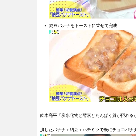
納豆バナナをトーストに乗せて完成
鈴木亮平「炭水化物と酵素とたんぱく質が摂れる
潰したバナナ＋納豆＋ハチミツで既にチョコバナ