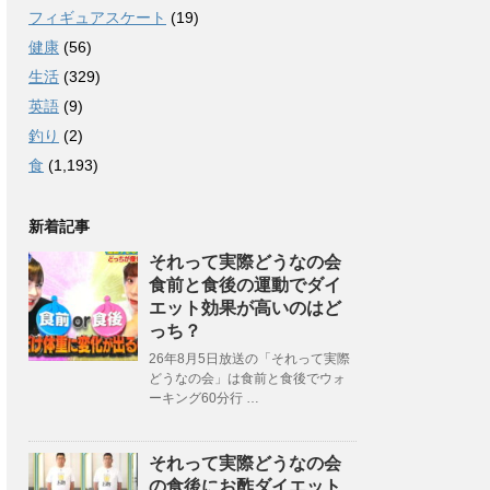
フィギュアスケート
(19)
健康
(56)
生活
(329)
英語
(9)
釣り
(2)
食
(1,193)
新着記事
それって実際どうなの会
食前と食後の運動でダイ
エット効果が高いのはど
っち？
26年8月5日放送の「それって実際
どうなの会」は食前と食後でウォ
ーキング60分行 …
それって実際どうなの会
の食後にお酢ダイエット